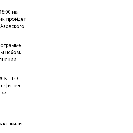
8:00 на
ик пройдет
 Азовского
программе
м небом,
олнении
ФСК ГТО
с фитнес-
оре
.
 заложили