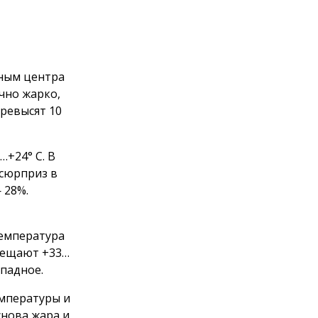
нным центра
чно жарко,
превысят 10
…+24° С. В
сюрприз в
 28%.
температура
обещают +33…
ападное.
мпературы и
снова жара и