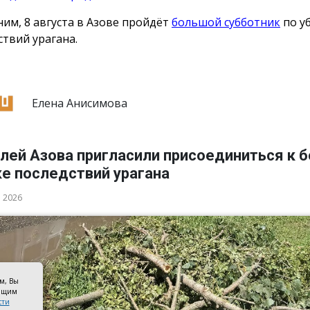
им, 8 августа в Азове пройдёт
большой субботник
по у
ствий урагана.
Елена Анисимова
лей Азова пригласили присоединиться к 
ке последствий урагана
а 2026
ом, Вы
оящим
сти