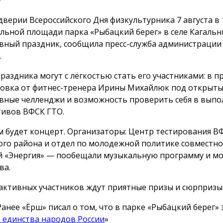
дверии Всероссийского Дня физкультурника 7 августа в 1
льной площади парка «Рыбацкий берег» в селе Кагальн
вный праздник, сообщила пресс-служба администрации
.
праздника могут с лёгкостью стать его участниками: в 
овка от фитнес-тренера Ирины Михайлюк под открыты
вные челленджи и возможность проверить себя в вып
ивов ВФСК ГТО.
м будет концерт. Организаторы: Центр тестирования В
ого района и отдел по молодежной политике совместно 
й «Энергия» — пообещали музыкальную программу и м
ва.
активных участников ждут приятные призы и сюрпризы
Ранее «Ёрш» писал о том, что в парке «Рыбацкий берег»
 единства народов России
»