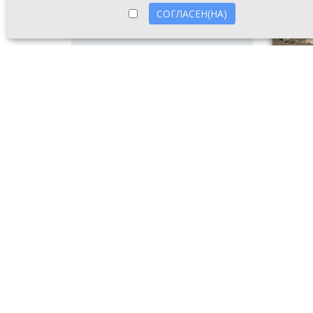
СОГЛАСЕН(НА)
Сломанн
8 авгу
послед
сообщи
к боль
Также 
Привок