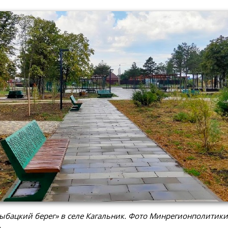
ыбацкий берег» в селе Кагальник. Фото Минрегионполитики
и