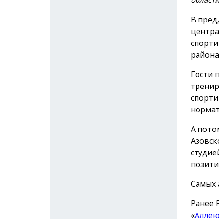
В пред
центра
спорти
района
Гости 
тренир
спорти
нормат
А пото
Азовск
студие
позити
Самых 
Ранее 
«
Аллею