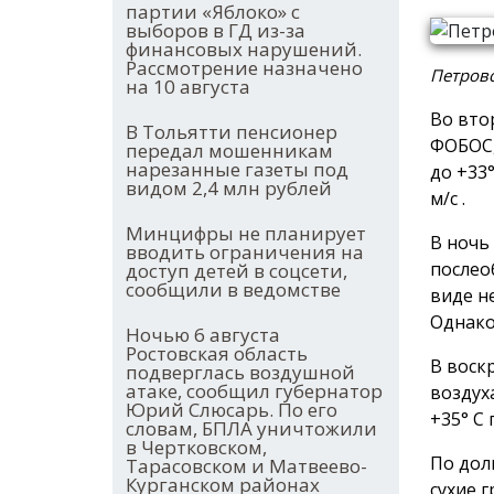
партии «Яблоко» с
выборов в ГД из-за
финансовых нарушений.
Рассмотрение назначено
Петров
на 10 августа
Во вто
В Тольятти пенсионер
ФОБОС,
передал мошенникам
нарезанные газеты под
до +33
видом 2,4 млн рублей
м/с .
Минцифры не планирует
В ночь 
вводить ограничения на
послео
доступ детей в соцсети,
сообщили в ведомстве
виде н
Однако 
Ночью 6 августа
Ростовская область
В воск
подверглась воздушной
атаке, сообщил губернатор
воздух
Юрий Слюсарь. По его
+35° С
словам, БПЛА уничтожили
в Чертковском,
По дол
Тарасовском и Матвеево-
Курганском районах
сухие 