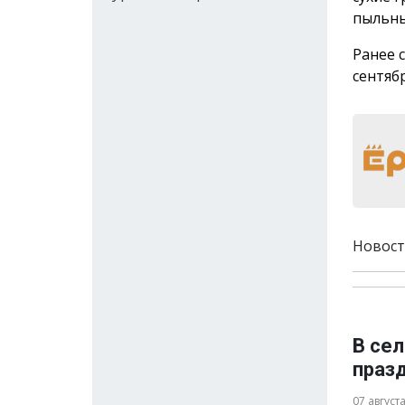
пыльны
Ранее 
сентяб
Новост
В се
праз
07 август