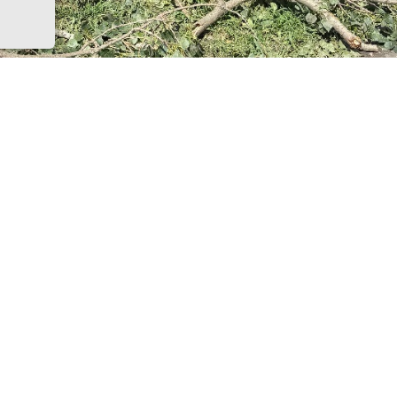
ые ветки. Фото канала Сергея Комарова
ста в Азове пройдёт общеобластной субботник по устра
ствий недавней непогоды, а также сезонному наведени
л глава города Иван Головнёв и призвал горожан при
шой уборке, одной из точек которой станет городской п
участники Дня чистоты будут наводить порядок в сквер
зальной и на других городских территориях, отметил гл