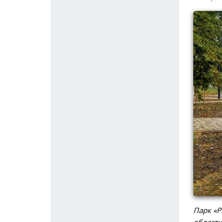
Парк «Р
област