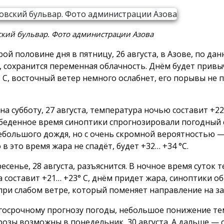
ский бульвар. Фото администрации Азова
рой половине дня в пятницу, 26 августа, в Азове, по да
 сохранится переменная облачность. Днём будет привы
° С, восточный ветер немного ослабнет, его порывы не 
на субботу, 27 августа, температура ночью составит +22
беденное время синоптики спрогнозировали погодный 
ебольшого дождя, но с очень скромной вероятностью —
в это время жара не спадёт, будет +32… +34 °С.
ресенье, 28 августа, разъяснится. В ночное время суток 
а составит +21… +23° С, днём придет жара, синоптики 
 при слабом ветре, который поменяет направление на з
госрочному прогнозу погоды, небольшое понижение те
грозы возможны в понедельник, 30 августа. А дальше — 