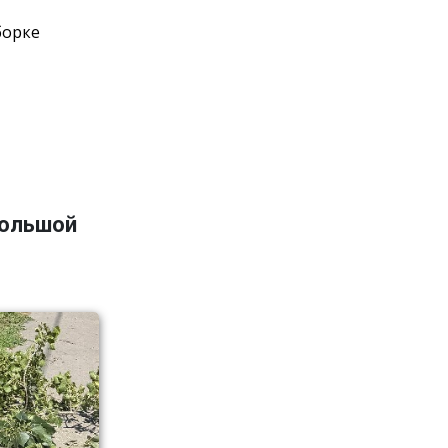
борке
большой