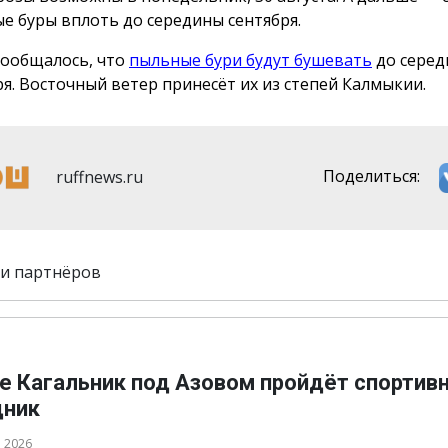
е буры вплоть до середины сентября.
сообщалось, что
пыльные бури будут бушевать
до сере
ря. Восточный ветер принесёт их из степей Калмыкии.
ruffnews.ru
Поделиться:
и партнёров
ле Кагальник под Азовом пройдёт спортив
дник
а 2026