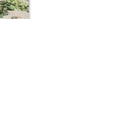
нению
ю порядка,
соединиться
ляж.
е по улице
ава города.