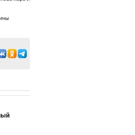
дины
ный