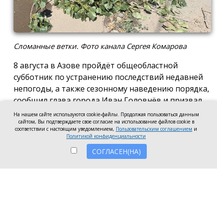
Сломанные ветки. Фото канала Сергея Комарова
8 августа в Азове пройдёт общеобластной
субботник по устранению последствий недавней
непогоды, а также сезонному наведению порядка,
сообщил глава города Иван Головнёв и призвал
горожан присоединиться к большой уборке, одной
На нашем сайте используются cookie-файлы. Продолжая пользоваться данным
из точек которой станет городской пляж.
сайтом, Вы подтверждаете свое согласие на использование файлов cookie в
соответствии с настоящим уведомлением,
Пользовательским соглашением
и
Политикой конфиденциальности
Также участники Дня чистоты будут наводить
порядок в сквере по улице Привокзальной и на
СОГЛАСЕН(НА)
других городских территориях, отметил глава
города.
«Внести свой вклад в общее дело может каждый
неравнодушный азовчанин. Вы можете принять