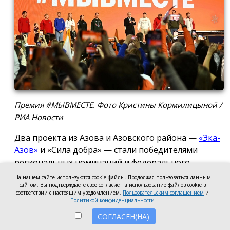
Премия #МЫВМЕСТЕ. Фото Кристины Кормилицыной /
РИА Новости
Два проекта из Азова и Азовского района —
«Эка-
Азов»
и «Сила добра» — стали победителями
региональных номинаций и федерального
полуфинала Международной премии #МЫВМЕСТЕ
На нашем сайте используются cookie-файлы. Продолжая пользоваться данным
2026.
сайтом, Вы подтверждаете свое согласие на использование файлов cookie в
соответствии с настоящим уведомлением,
Пользовательским соглашением
и
Политикой конфиденциальности
Проект общественной организации «Эка-Азов»
СОГЛАСЕН(НА)
одержал победу в региональном этапе в