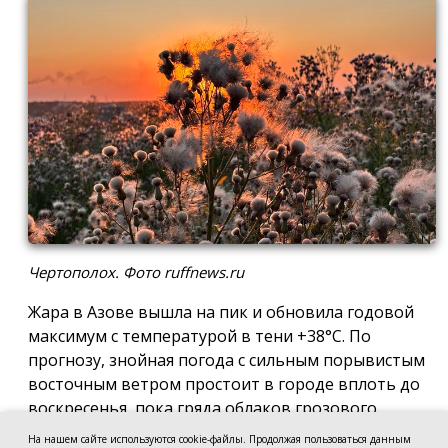
Чертополох. Фото ruffnews.ru
Жара в Азове вышла на пик и обновила годовой
максимум с температурой в тени +38°С. По
прогнозу, знойная погода с сильным порывистым
восточным ветром простоит в городе вплоть до
воскресенья, пока гряда облаков грозового
фронта не перекроет приток солнечного тепла и
На нашем сайте используются cookie-файлы. Продолжая пользоваться данным