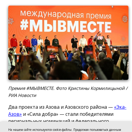
Премия #МЫВМЕСТЕ. Фото Кристины Кормилицыной /
РИА Новости
Два проекта из Азова и Азовского района —
«Эка-
Азов»
и «Сила добра» — стали победителями
региональных номинаций и федерального
полуфинала Международной премии #МЫВМЕСТЕ
На нашем сайте используются cookie-файлы. Продолжая пользоваться данным