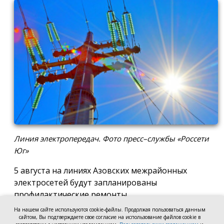
Линия электропередач. Фото пресс–службы «Россети
Юг»
5 августа на линиях Азовских межрайонных
электросетей будут запланированы
профилактические ремонты.
На нашем сайте используются cookie-файлы. Продолжая пользоваться данным
В первой половине дня, с 09:00 до 12:00,
сайтом, Вы подтверждаете свое согласие на использование файлов cookie в