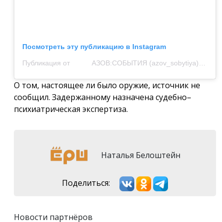
Посмотреть эту публикацию в Instagram
Публикация от ⠀⠀⠀⠀АЗОВ:СОБЫТИЯ (azov_sobytiya)
25 Дек
О том, настоящее ли было оружие, источник не
сообщил. Задержанному назначена судебно–
психиатрическая экспертиза.
Наталья Белоштейн
Поделиться:
Новости партнёров