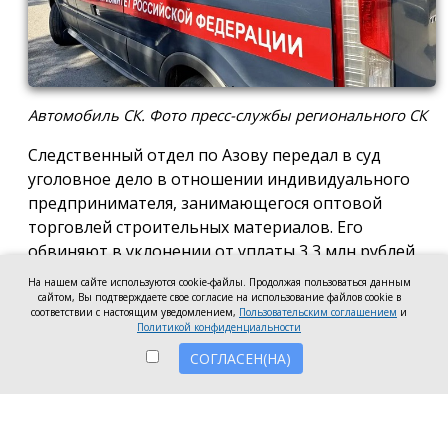
Автомобиль СК. Фото пресс-службы регионального СК
Следственный отдел по Азову передал в суд
уголовное дело в отношении индивидуального
предпринимателя, занимающегося оптовой
торговлей строительных материалов. Его
обвиняют в уклонении от уплаты 3,3 млн рублей
налогов, сообщила пресс-служба регионального
На нашем сайте используются cookie-файлы. Продолжая пользоваться данным
Следственного комитета.
сайтом, Вы подтверждаете свое согласие на использование файлов cookie в
соответствии с настоящим уведомлением,
Пользовательским соглашением
и
Политикой конфиденциальности
По версии следствия, предприниматель
СОГЛАСЕН(НА)
умышленно включил в налоговую декларацию за
2024 год ложные сведения и уклонился от уплаты
налога на доходы физических лиц в размере более
3,3 млн рублей, что является крупным размером.