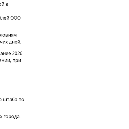
ой в
ублей ООО
словиям
чих дней.
анее 2026
ении, при
о штаба по
 города.