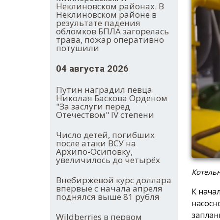
Неклиновском районах. В
Неклиновском районе в
результате падения
обломков БПЛА загорелась
трава, пожар оперативно
потушили
04 августа 2026
Путин наградил певца
Николая Баскова Орденом
"За заслуги перед
Отечеством" IV степени
Число детей, погибших
после атаки ВСУ на
Архипо-Осиповку,
увеличилось до четырёх
Котельн
Внебиржевой курс доллара
впервые с начала апреля
К нача
поднялся выше 81 рубля
насосн
заплан
Wildberries в первом