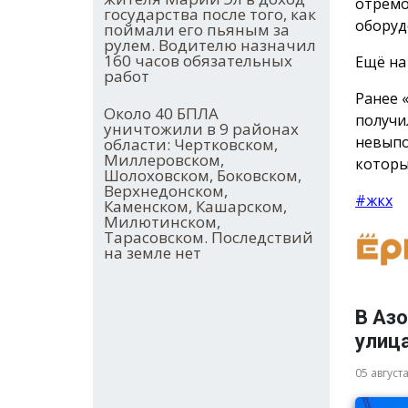
отремо
государства после того, как
оборуд
поймали его пьяным за
рулем. Водителю назначил
160 часов обязательных
Ещё на
работ
Ранее 
Около 40 БПЛА
получ
уничтожили в 9 районах
невыпо
области: Чертковском,
Миллеровском,
которы
Шолоховском, Боковском,
Верхнедонском,
#жкх
Каменском, Кашарском,
Милютинском,
Тарасовском. Последствий
на земле нет
В Аз
улица
05 август