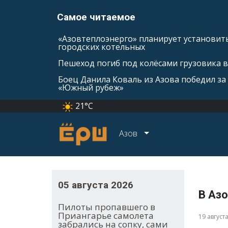
Самое читаемое
«Азовтеплоэнерго» планирует установить
городских котельных
Пешеход погиб под колёсами грузовика 
Боец Данила Коваль из Азова победил за 
«Южный рубеж»
21°C
Азов
05 августа 2026
В Азо
Пилоты пропавшего в
Приангарье самолета
19 август
забрались на сопку, сами