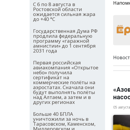
Напомн
С 6 по 8 августа в
Ростовской области
ожидается сильная жара
до +40 °С
Государственная Дума РФ
продлила федеральную
программу «гаражной
амнистии» до 1 сентября
2031 года
Новост
Первая российская
авиакомпания «Открытое
небо» получила
сертификат на
коммерческие полёты на
аэростатах. Сначала они
«Азо
будут выполнять полёты
насос
над Алтаем, а затем и в
других регионах
05 август
Больше 40 БПЛА
уничтожили за ночь в
Тарасовском, Каменском,
Миллеровском и