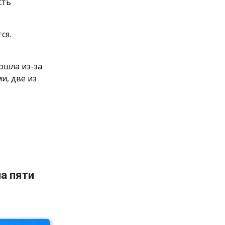
сть
тся.
ошла из-за
и, две из
а пяти