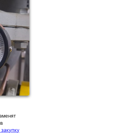
заменят
ов
 закупку