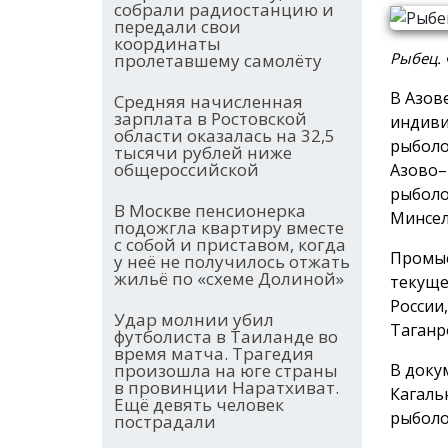
собрали радиостанцию и
передали свои
координаты
Рыбец. 
пролетавшему самолёту
В Азов
Средняя начисленная
зарплата в Ростовской
индиви
области оказалась на 32,5
рыболо
тысячи рублей ниже
общероссийской
Азово–
рыболо
В Москве пенсионерка
Минсел
подожгла квартиру вместе
с собой и приставом, когда
Промыс
у неё не получилось отжать
жильё по «схеме Долиной»
текуще
России
Удар молнии убил
Таганр
футболиста в Таиланде во
время матча. Трагедия
В доку
произошла на юге страны
в провинции Наратхиват.
Кагаль
Ещё девять человек
рыболо
пострадали