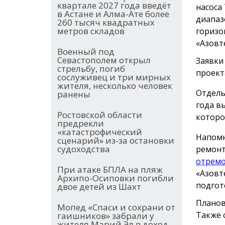
квартале 2027 года введёт
насоса
в Астане и Алма-Ате более
диапазо
260 тысяч квадратных
метров складов
горизо
«Азовт
Военный под
Севастополем открыл
Заявки
стрельбу, погиб
проект
сослуживец и три мирных
жителя, несколько человек
Отдель
ранены
года в
Ростовской области
которо
предрекли
«катастрофический
Напомн
сценарий» из-за остановки
судоходства
ремонт
отрем
При атаке БПЛА на пляж
«Азовт
Архипо-Осиповки погибли
подгот
двое детей из Шахт
Планов
Мопед «Спаси и сохрани от
Также 
гаишников» забрали у
жителя Марий Эл в доход