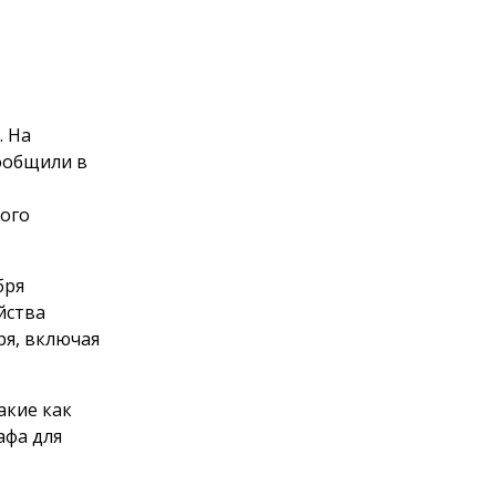
. На
ообщили в
ного
бря
йства
ря, включая
акие как
афа для