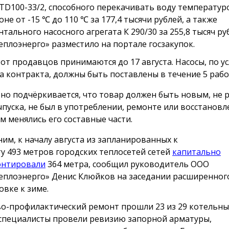
 TD100-33/2, способного перекачивать воду температур
не от -15 ℃ до 110 ℃ за 177,4 тысячи рублей, а также
нтального насосного агрегата К 290/30 за 255,8 тысяч р
еплоэнерго» разместило на портале госзакупок.
 от продавцов принимаются до 17 августа. Насосы, по у
а контракта, должны быть поставлены в течение 5 рабо
но подчёркивается, что товар должен быть новым, не р
ыпуска, не был в употреблении, ремонте или восстановл
м менялись его составные части.
им, к началу августа из запланированных к
у 493 метров городских теплосетей сетей
капитально
онтировали
364 метра, сообщил руководитель ООО
еплоэнерго» Денис Клюйков на заседании расширенног
овке к зиме.
о-профилактический ремонт прошли 23 из 29 котельных
специалисты провели ревизию запорной арматуры,