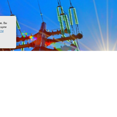
ом, Вы
оящим
сти
лектропередач. Фото пресс–службы «Россети Юг»
ста на линиях Азовских межрайонных электросетей будут