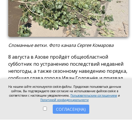
Сломанные ветки. Фото канала Сергея Комарова
8 августа в Азове пройдёт общеобластной
субботник по устранению последствий недавней
непогоды, а также сезонному наведению порядка,
сообщил глава города Иван Головнёв и призвал
горожан присоединиться к большой уборке, одной
На нашем сайте используются cookie-файлы. Продолжая пользоваться данным
из точек которой станет городской пляж.
сайтом, Вы подтверждаете свое согласие на использование файлов cookie в
соответствии с настоящим уведомлением,
Пользовательским соглашением
и
Политикой конфиденциальности
Также участники Дня чистоты будут наводить
порядок в сквере по улице Привокзальной и на
СОГЛАСЕН(НА)
других городских территориях, отметил глава
города.