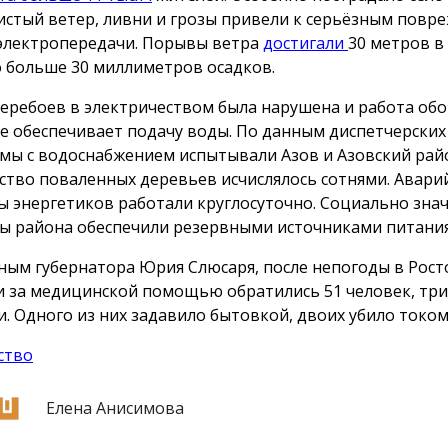
стый ветер, ливни и грозы привели к серьёзным повр
электропередачи. Порывы ветра
достигали
30 метров в 
 больше 30 миллиметров осадков.
перебоев в электричеством была нарушена и работа об
е обеспечивает подачу воды. По данным диспетчерских 
мы с водоснабжением испытывали Азов и Азовский рай
ство поваленных деревьев исчислялось сотнями. Авар
ы энергетиков работали круглосуточно. Социально зна
ы района обеспечили резервными источниками питания
ным губернатора Юрия Слюсаря, после непогоды в Рост
и за медицинской помощью обратились 51 человек, три
и. Одного из них задавило бытовкой, двоих убило током
ство
Елена Анисимова