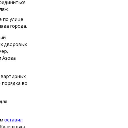
соединиться
ляж.
е по улице
ава города.
ный
их дворовых
мер,
м Азова
оквартирных
 порядка во
для
рм
оставил
 Кулешовка.