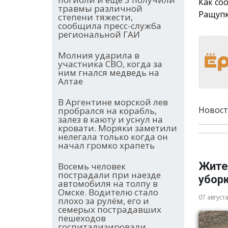
Как со
травмы различной
Ращупк
степени тяжести,
сообщила пресс-служба
региональной ГАИ
Молния ударила в
участника СВО, когда за
ним гнался медведь на
Алтае
В Аргентине морской лев
Новост
пробрался на корабль,
залез в каюту и уснул на
кровати. Моряки заметили
нелегала только когда он
начал громко храпеть
Жите
Восемь человек
пострадали при наезде
убор
автомобиля на толпу в
Омске. Водителю стало
07 август
плохо за рулём, его и
семерых пострадавших
пешеходов
госпитализировали