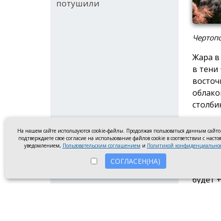
потушили
Чертопо
Жара в
в тени
восточ
облако
столби
Днём 7
На нашем сайте используются cookie-файлы. Продолжая пользоваться данным сайт
+38°С,
подтверждаете свое согласие на использование файлов cookie в соответствии с наст
уведомлением,
Пользовательским соглашением
и
Политикой конфиденциально
Атмосф
СОГЛАСЕН(НА)
В субб
будет 
Ночью 
В воск