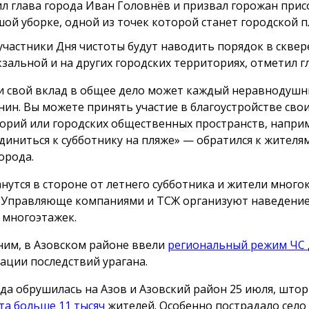
л глава города Иван Головнёв и призвал горожан при
шой уборке, одной из точек которой станет городской п
участники Дня чистоты будут наводить порядок в сквер
зальной и на других городских территориях, отметил гл
и свой вклад в общее дело может каждый неравнодуш
нин. Вы можете принять участие в благоустройстве сво
орий или городских общественных пространств, напри
диниться к субботнику на пляже» — обратился к жителя
орода.
анутся в стороне от летнего субботника и жители мног
 Управляюще компаниями и ТСЖ организуют наведение
 многоэтажек.
им, в Азовском районе ввели
региональный режим ЧС
ации последствий урагана.
да обрушилась на Азов и Азовский район 25 июля, што
ета больше 11 тысяч
жителей. Особенно пострадало село