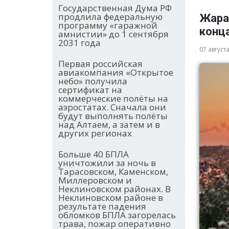
Государственная Дума РФ
продлила федеральную
Жара 
программу «гаражной
конц
амнистии» до 1 сентября
2031 года
07 август
Первая российская
авиакомпания «Открытое
небо» получила
сертификат на
коммерческие полёты на
аэростатах. Сначала они
будут выполнять полёты
над Алтаем, а затем и в
других регионах
Больше 40 БПЛА
уничтожили за ночь в
Тарасовском, Каменском,
Миллеровском и
Неклиновском районах. В
Неклиновском районе в
результате падения
обломков БПЛА загорелась
трава, пожар оперативно