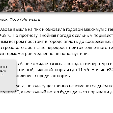
лох. Фото ruffnews.ru
 Азове вышла на пик и обновила годовой максимум с т
 +38°С. По прогнозу, знойная погода с сильным порывис
ным ветром простоит в городе вплоть до воскресенья, 
в грозового фронта не перекроет приток солнечного те
ки термометров медленно не поползут вниз.
 августа в Азове ожидается ясная погода, температура 
ом, Вы
 ветер восточный, сильный, порывы до 11 м/с. Ночью +2
оящим
сти
ерное давление в пределах нормы.
оту, 8 августа, погода существенно не изменится: днём 
+36…+38°С, а восточный ветер будет дуть со порывами до
+23…+25°С.
ресенье, по прогнозу, небо над Азовом затянет облачнос