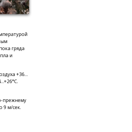
емпературой
тым
пока гряда
пла и
воздуха +36…
4…+26°С.
по-прежнему
 9 м/сек.
ть,