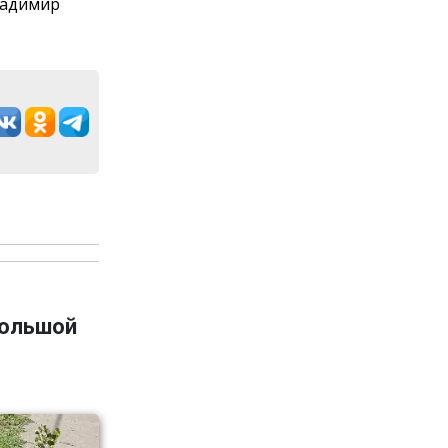
ладимир
большой