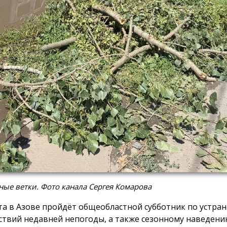
ые ветки. Фото канала Сергея Комарова
ста в Азове пройдёт общеобластной субботник по устра
ствий недавней непогоды, а также сезонному наведени