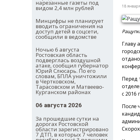
нарезанные газеты под
18 январ
видом 2,4 млн рублей
Минцифры не планирует
вводить ограничения на
доступ детей в соцсети,
Ращупки
сообщили в ведомстве
Главу 
Ночью 6 августа
городс
Ростовская область
отдано
подверглась воздушной
атаке, сообщил губернатор
конфер
Юрий Слюсарь. По его
словам, БПЛА уничтожили
Перед 
в Чертковском,
отделе
Тарасовском и Матвеево-
Курганском районах
с 2016 
06 августа 2026
После 
кандид
За прошедшие сутки на
админи
дорогах Ростовской
Скорох
области зарегистрировано
7 ДТП, в которых 7 человек
погибли и ещё 3 получили