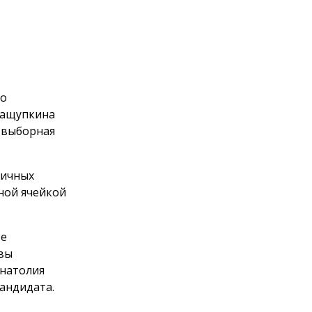
го
 Ращупкина
–выборная
вичных
ной ячейкой
ве
авы
натолия
андидата.