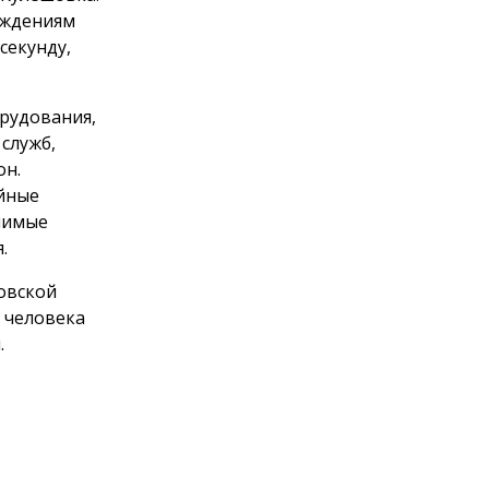
еждениям
секунду,
орудования,
служб,
он.
ийные
чимые
.
овской
 человека
.