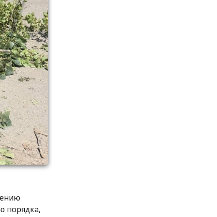
нению
ю порядка,