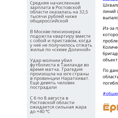
Средняя начисленная
Шквали
зарплата в Ростовской
линий 
области оказалась на 32,5
тысячи рублей ниже
выпало
общероссийской
Из-за 
В Москве пенсионерка
которо
подожгла квартиру вместе
с собой и приставом, когда
пробле
у неё не получилось отжать
Количе
жильё по «схеме Долиной»
бригад
объект
Удар молнии убил
футболиста в Таиланде во
время матча. Трагедия
По дан
произошла на юге страны
област
в провинции Наратхиват.
Ещё девять человек
погибл
пострадали
#обще
С 6 по 8 августа в
Ростовской области
ожидается сильная жара
до +40 °С