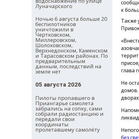
водоснабжение по улице
сообщи
Луначарского
к боль
Ночью 6 августа больше 20
Также 
беспилотников
Привок
уничтожили в
Чертковском,
Миллеровском,
«Внест
Шолоховском,
азовча
Верхнедонском, Каменском
террит
и Тарасовском районах. По
предварительным
присое
данным, последствий на
глава г
земле нет
Не ост
05 августа 2026
домов.
дворах
Пилоты пропавшего в
Приангарье самолета
забрались на сопку, сами
Напомн
собрали радиостанцию и
ликвид
передали свои
координаты
пролетавшему самолёту
Непого
без св