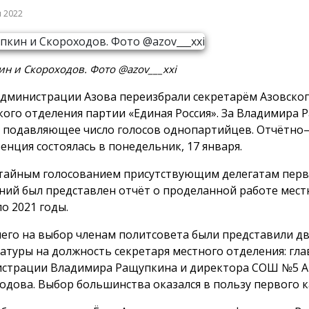
я 2022
н и Скороходов. Фото @azov___xxi
администрации Азова переизбрали секретарём Азовско
кого отделения партии «Единая Россия». За Владимира
 подавляющее число голосов однопартийцев. Отчётно
енция состоялась в понедельник, 17 января.
тайным голосованием присутствующим делегатам пер
ний был представлен отчёт о проделанной работе мест
по 2021 годы.
чего на выбор членам политсовета были представили д
атуры на должность секретаря местного отделения: гл
страции Владимира Ращупкина и директора СОШ №5 А
одова. Выбор большинства оказался в пользу первого к