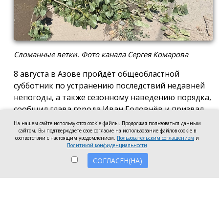
Сломанные ветки. Фото канала Сергея Комарова
8 августа в Азове пройдёт общеобластной
субботник по устранению последствий недавней
непогоды, а также сезонному наведению порядка,
сообщил глава города Иван Головнёв и призвал
горожан присоединиться к большой уборке, одной
На нашем сайте используются cookie-файлы. Продолжая пользоваться данным
сайтом, Вы подтверждаете свое согласие на использование файлов cookie в
из точек которой станет городской пляж.
соответствии с настоящим уведомлением,
Пользовательским соглашением
и
Политикой конфиденциальности
Также участники Дня чистоты будут наводить
СОГЛАСЕН(НА)
порядок в сквере по улице Привокзальной и на
других городских территориях, отметил глава
города.
«Внести свой вклад в общее дело может каждый
неравнодушный азовчанин. Вы можете принять