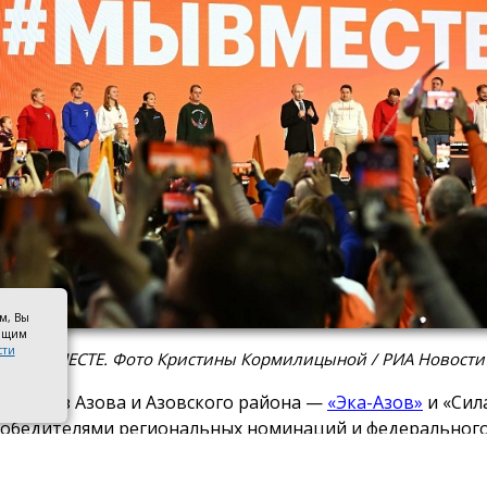
ом, Вы
оящим
сти
 #МЫВМЕСТЕ. Фото Кристины Кормилицыной / РИА Новости
оекта из Азова и Азовского района —
«Эка-Азов»
и «Сил
победителями региональных номинаций и федеральног
нала Международной премии #МЫВМЕСТЕ 2026.