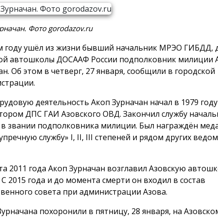
рначан. Фото gorodazov.ru
м году ушёл из жизни бывший начальник МРЭО ГИБДД, 
ой автошколы ДОСААФ России подполковник милиции 
ан. Об этом в четверг, 27 января, сообщили в городской
страции.
рудовую деятельность Акоп Зурначан начал в 1979 году
тором ДПС ГАИ Азовского ОВД. Закончил службу начал
в звании подполковника милиции. Был награждён ме
упречную службу» I, II, III степеней и рядом других вед
ста 2011 года Акоп Зурначан возглавил Азовскую авто
 С 2015 года и до момента смерти он входил в состав
венного совета при администрации Азова.
Зурначана похоронили в пятницу, 28 января, на Азовск