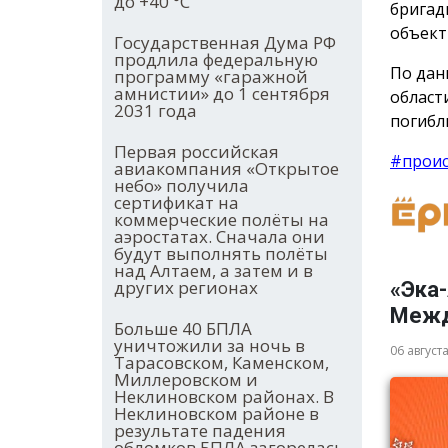
до +40 °С
бригад
объект
Государственная Дума РФ
продлила федеральную
По дан
программу «гаражной
амнистии» до 1 сентября
област
2031 года
погибл
Первая российская
#прои
авиакомпания «Открытое
небо» получила
сертификат на
коммерческие полёты на
аэростатах. Сначала они
будут выполнять полёты
над Алтаем, а затем и в
других регионах
«Эка-
Межд
Больше 40 БПЛА
уничтожили за ночь в
06 август
Тарасовском, Каменском,
Миллеровском и
Неклиновском районах. В
Неклиновском районе в
результате падения
обломков БПЛА загорелась