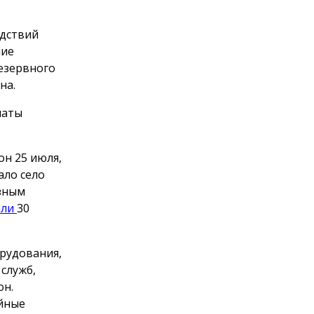
едствий
ние
езервного
на.
латы
он 25 июля,
ало село
ёзным
али
30
орудования,
служб,
он.
ийные