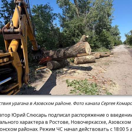
твия урагана в Азовском районе. Фото канала Сергея Комар
атор Юрий Слюсарь подписал распоряжение о введени
ального характера в Ростове, Новочеркасске, Азовском
онском районах. Режим ЧС начал действовать с 18:00 5 а