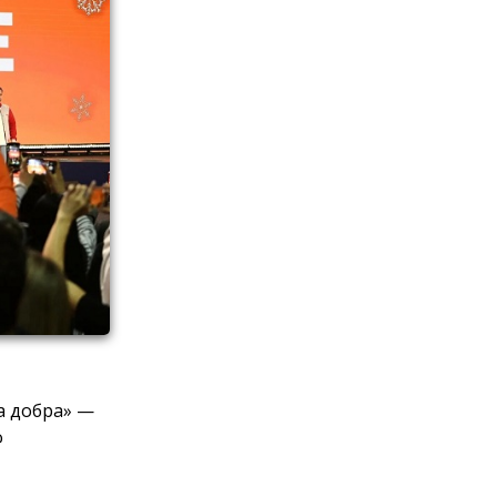
а добра» —
о