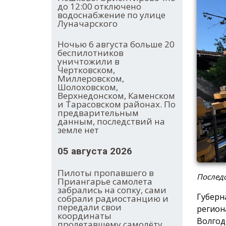
до 12:00 отключено
водоснабжение по улице
Луначарского
Ночью 6 августа больше 20
беспилотников
уничтожили в
Чертковском,
Миллеровском,
Шолоховском,
Верхнедонском, Каменском
и Тарасовском районах. По
предварительным
данным, последствий на
земле нет
05 августа 2026
Пилоты пропавшего в
Последс
Приангарье самолета
забрались на сопку, сами
Губерн
собрали радиостанцию и
передали свои
регион
координаты
Волгод
пролетавшему самолёту