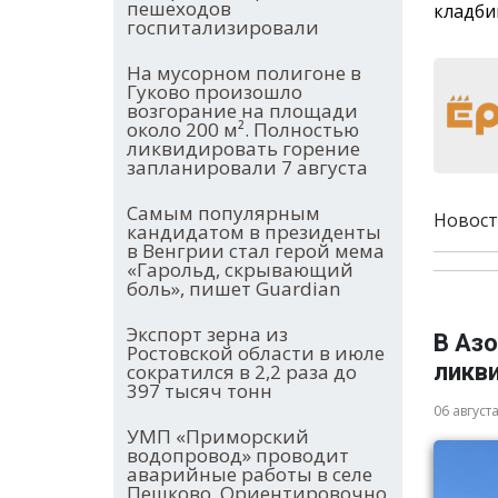
пешеходов
кладби
госпитализировали
На мусорном полигоне в
Гуково произошло
возгорание на площади
около 200 м². Полностью
ликвидировать горение
запланировали 7 августа
Самым популярным
Новост
кандидатом в президенты
в Венгрии стал герой мема
«Гарольд, скрывающий
боль», пишет Guardian
Экспорт зерна из
В Аз
Ростовской области в июле
ликв
сократился в 2,2 раза до
397 тысяч тонн
06 август
УМП «Приморский
водопровод» проводит
аварийные работы в селе
Пешково. Ориентировочно