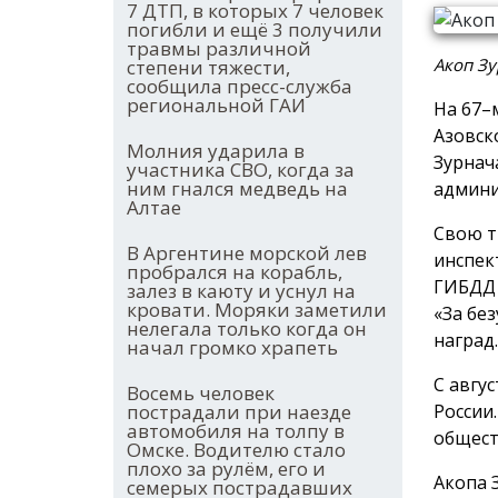
7 ДТП, в которых 7 человек
погибли и ещё 3 получили
травмы различной
Акоп Зу
степени тяжести,
сообщила пресс-служба
региональной ГАИ
На 67–
Азовск
Молния ударила в
Зурнач
участника СВО, когда за
ним гнался медведь на
админи
Алтае
Свою т
В Аргентине морской лев
инспек
пробрался на корабль,
ГИБДД 
залез в каюту и уснул на
кровати. Моряки заметили
«За без
нелегала только когда он
наград.
начал громко храпеть
С авгу
Восемь человек
России.
пострадали при наезде
автомобиля на толпу в
общест
Омске. Водителю стало
плохо за рулём, его и
Акопа 
семерых пострадавших