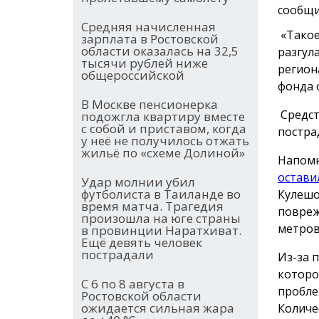
сообщи
Средняя начисленная
«Такое
зарплата в Ростовской
области оказалась на 32,5
разгул
тысячи рублей ниже
регион
общероссийской
фонда 
В Москве пенсионерка
Средст
подожгла квартиру вместе
с собой и приставом, когда
постра
у неё не получилось отжать
жильё по «схеме Долиной»
Напомн
остави
Удар молнии убил
футболиста в Таиланде во
Кулешо
время матча. Трагедия
повреж
произошла на юге страны
метров
в провинции Наратхиват.
Ещё девять человек
пострадали
Из-за 
которо
С 6 по 8 августа в
пробле
Ростовской области
ожидается сильная жара
Количе