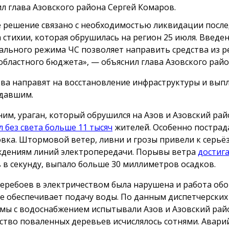
л глава Азовского района Сергей Комаров.
 решение связано с необходимостью ликвидации посл
а стихии, которая обрушилась на регион 25 июля. Введе
ального режима ЧС позволяет направить средства из р
областного бюджета», — объяснил глава Азовского райо
ва направят на восстановление инфраструктуры и вып
давшим.
им, ураган, который обрушился на Азов и Азовский рай
л без света больше 11 тысяч
жителей. Особенно пострад
вка. Штормовой ветер, ливни и грозы привели к серь
дениям линий электропередачи. Порывы ветра
достиг
 в секунду, выпало больше 30 миллиметров осадков.
перебоев в электричеством была нарушена и работа об
е обеспечивает подачу воды. По данным диспетчерских 
мы с водоснабжением испытывали Азов и Азовский рай
ство поваленных деревьев исчислялось сотнями. Авар