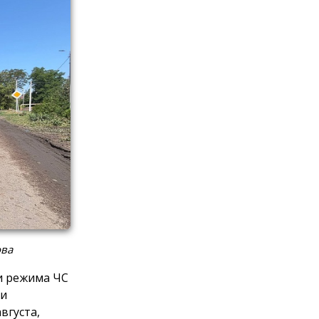
ова
и режима ЧС
 и
вгуста,