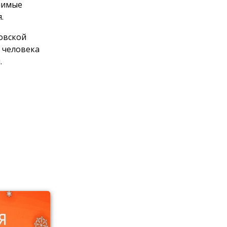
чимые
.
овской
 человека
.