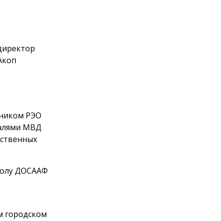
директор
Акоп
ьником РЭО
далями МВД
омственных
школу ДОСААФ
ом городском