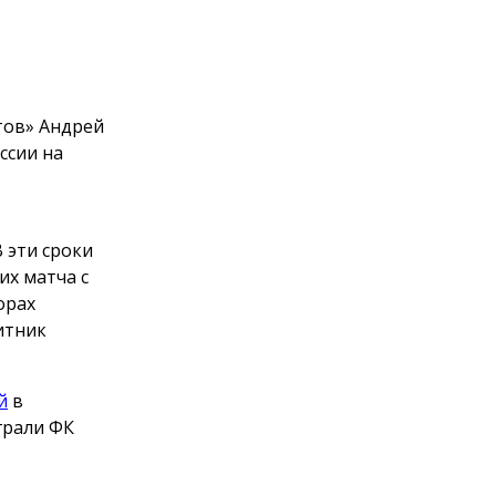
тов» Андрей
ссии на
В эти сроки
х матча с
орах
итник
й
в
грали ФК