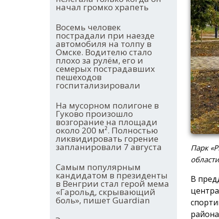
начал громко храпеть
Восемь человек
пострадали при наезде
автомобиля на толпу в
Омске. Водителю стало
плохо за рулём, его и
семерых пострадавших
пешеходов
госпитализировали
На мусорном полигоне в
Гуково произошло
возгорание на площади
около 200 м². Полностью
ликвидировать горение
запланировали 7 августа
Парк «Р
област
Самым популярным
кандидатом в президенты
В пред
в Венгрии стал герой мема
центра
«Гарольд, скрывающий
боль», пишет Guardian
спорти
района