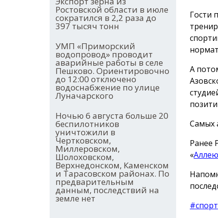
Экспорт зерна из
Ростовской области в июле
Гости 
сократился в 2,2 раза до
397 тысяч тонн
тренир
спорти
УМП «Приморский
нормат
водопровод» проводит
аварийные работы в селе
А пото
Пешково. Ориентировочно
до 12:00 отключено
Азовск
водоснабжение по улице
студие
Луначарского
позити
Ночью 6 августа больше 20
Самых 
беспилотников
уничтожили в
Чертковском,
Ранее 
Миллеровском,
«
Аллею
Шолоховском,
Верхнедонском, Каменском
и Тарасовском районах. По
Напомн
предварительным
послед
данным, последствий на
земле нет
#спорт