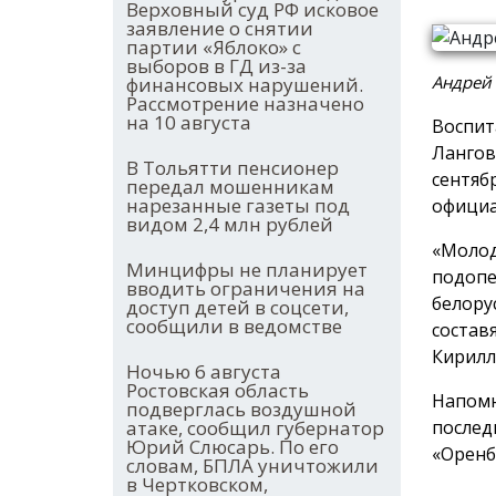
Верховный суд РФ исковое
заявление о снятии
партии «Яблоко» с
выборов в ГД из-за
Андрей 
финансовых нарушений.
Рассмотрение назначено
на 10 августа
Воспит
Лангов
В Тольятти пенсионер
сентяб
передал мошенникам
нарезанные газеты под
официа
видом 2,4 млн рублей
«Молод
Минцифры не планирует
подопе
вводить ограничения на
белору
доступ детей в соцсети,
сообщили в ведомстве
состав
Кирилл
Ночью 6 августа
Ростовская область
Напомн
подверглась воздушной
послед
атаке, сообщил губернатор
Юрий Слюсарь. По его
«Оренбу
словам, БПЛА уничтожили
в Чертковском,