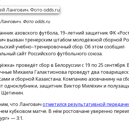
Лангович. Фото odds.ru
анник азовского футбола, 19–летний защитник ФК «Рос
ич вызван тренерским штабом молодёжной сборной Ро
рьский учебно–тренировочный сбор. Об этом сообщил
льный сайт Российского футбольного союза.
ёжка» проведёт сбор в Белоруссии с 19 по 25 сентября. 
чные Михаила Галактионова проведут два товарищески
сами и сборной Казахстана. Компанию азовчанину на сб
ят одноклубники, защитник Виктор Милёхин и полузащ
 Щетинин.
им, что Лангович
отметился результативной передаче
нем кубковом матче. В нём ростовчане уверенно переи
рг» — 3:1.