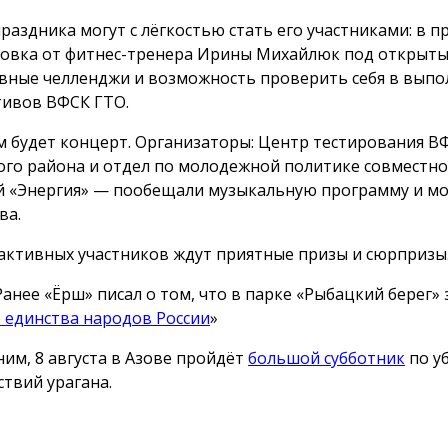
праздника могут с лёгкостью стать его участниками: в 
овка от фитнес-тренера Ирины Михайлюк под открыты
вные челленджи и возможность проверить себя в вып
ивов ВФСК ГТО.
м будет концерт. Организаторы: Центр тестирования В
ого района и отдел по молодежной политике совместно 
й «Энергия» — пообещали музыкальную программу и м
ва.
активных участников ждут приятные призы и сюрпризы
Ранее «Ёрш» писал о том, что в парке «Рыбацкий берег»
 единства народов России
»
им, 8 августа в Азове пройдёт
большой субботник
по у
ствий урагана.