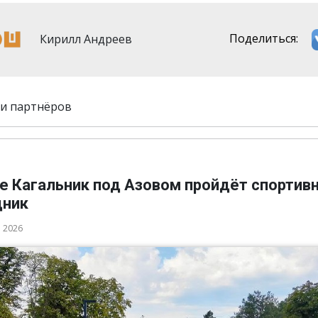
Кирилл Андреев
Поделиться:
и партнёров
ле Кагальник под Азовом пройдёт спортив
дник
а 2026