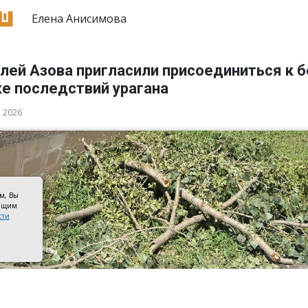
Елена Анисимова
лей Азова пригласили присоединиться к 
ке последствий урагана
а 2026
ом, Вы
оящим
сти