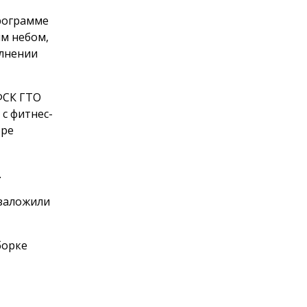
программе
м небом,
олнении
ФСК ГТО
с фитнес-
оре
.
 заложили
борке