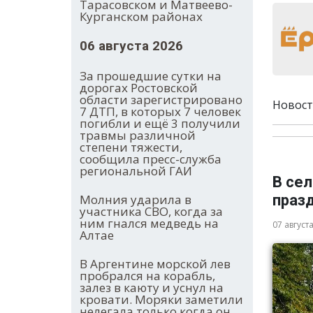
Тарасовском и Матвеево-
Курганском районах
06 августа 2026
За прошедшие сутки на
дорогах Ростовской
области зарегистрировано
Новост
7 ДТП, в которых 7 человек
погибли и ещё 3 получили
травмы различной
степени тяжести,
сообщила пресс-служба
региональной ГАИ
В се
Молния ударила в
праз
участника СВО, когда за
ним гнался медведь на
07 август
Алтае
В Аргентине морской лев
пробрался на корабль,
залез в каюту и уснул на
кровати. Моряки заметили
нелегала только когда он