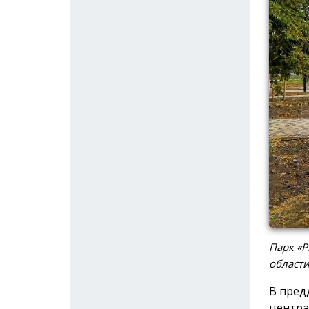
Парк «Р
област
В пред
центра