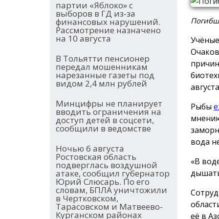
партии «Яблоко» с
выборов в ГД из-за
Погибша
финансовых нарушений.
Рассмотрение назначено
на 10 августа
Учёные
Очаков
В Тольятти пенсионер
причин
передал мошенникам
нарезанные газеты под
биотех
видом 2,4 млн рублей
август
Минцифры не планирует
Рыбы
е
вводить ограничения на
мнению
доступ детей в соцсети,
сообщили в ведомстве
заморн
вода н
Ночью 6 августа
Ростовская область
«В вод
подверглась воздушной
дышать
атаке, сообщил губернатор
Юрий Слюсарь. По его
словам, БПЛА уничтожили
Сотруд
в Чертковском,
област
Тарасовском и Матвеево-
Курганском районах
её в А