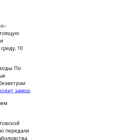
во–
стоящую
 и
среду, 10
воды. По
ые
 безветрии
ходит замор
.
чем
товской
но передали
ыболовства