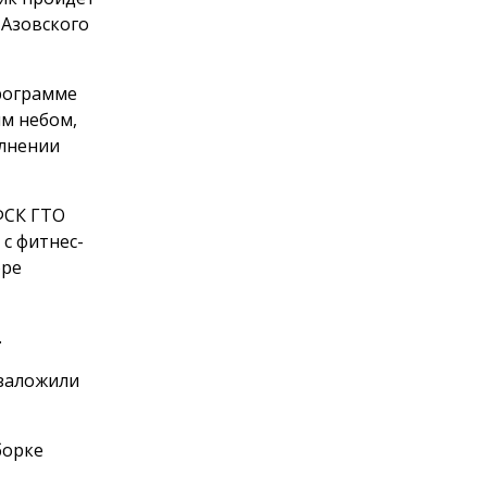
 Азовского
программе
м небом,
олнении
ФСК ГТО
с фитнес-
оре
.
 заложили
борке