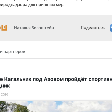
рироднадзора для принятия мер.
Наталья Белоштейн
Поделиться:
и партнёров
ле Кагальник под Азовом пройдёт спортив
дник
а 2026