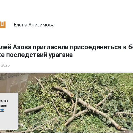
Елена Анисимова
лей Азова пригласили присоединиться к 
ке последствий урагана
а 2026
ом, Вы
оящим
сти