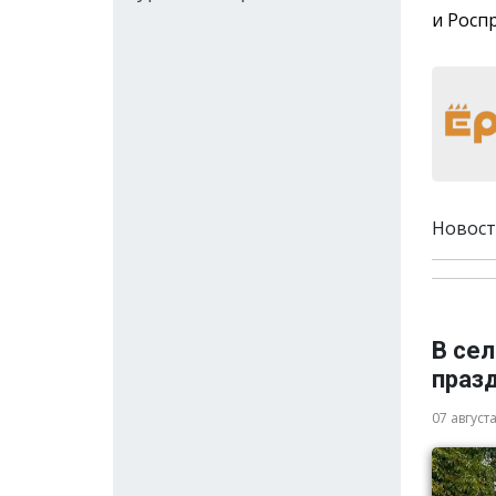
и Росп
Новост
В се
праз
07 август