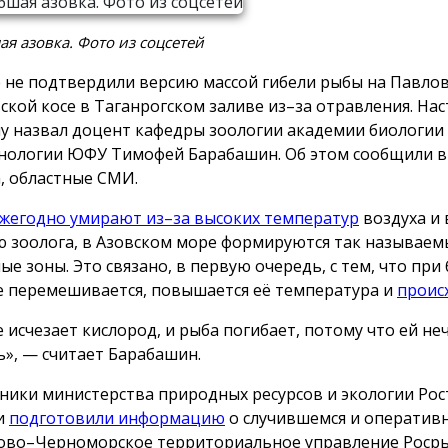
я азовка. Фото из соцсетей
 не подтвердили версию массой гибели рыбы на Павло
ской косе в Таганрогском заливе из–за отравления. На
у назвал доцент кафедры зоологии академии биологии
нологии ЮФУ Тимофей Барабашин. Об этом сообщили в 
а, областные СМИ.
жегодно умирают из–за высоких температур
воздуха и 
 зоолога, в Азовском море формируются так называем
ые зоны. Это связано, в первую очередь, с тем, что при
е перемешивается, повышается её температура и
проис
е исчезает кислород, и рыба погибает, потому что ей не
», — считает Барабашин.
ники министерства природных ресурсов и экологии Рос
и
подготовили информацию
о случившемся и оператив
зово–Черноморское территориальное управление Роср