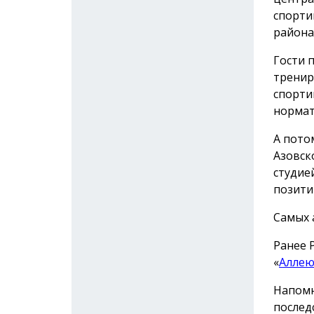
спорти
района
Гости 
тренир
спорти
нормат
А пото
Азовск
студие
позити
Самых 
Ранее 
«
Аллею
Напомн
послед