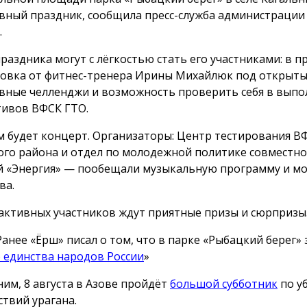
вный праздник, сообщила пресс-служба администрации
.
праздника могут с лёгкостью стать его участниками: в 
овка от фитнес-тренера Ирины Михайлюк под открыты
вные челленджи и возможность проверить себя в вып
ивов ВФСК ГТО.
м будет концерт. Организаторы: Центр тестирования В
ого района и отдел по молодежной политике совместно 
й «Энергия» — пообещали музыкальную программу и м
ва.
активных участников ждут приятные призы и сюрпризы
Ранее «Ёрш» писал о том, что в парке «Рыбацкий берег»
 единства народов России
»
им, 8 августа в Азове пройдёт
большой субботник
по у
ствий урагана.