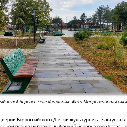
ыбацкий берег» в селе Кагальник. Фото Минрегионполитики
и
дверии Всероссийского Дня физкультурника 7 августа в 1
льной площади парка «Рыбацкий берег» в селе Кагальн