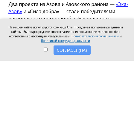
Два проекта из Азова и Азовского района —
«Эка-
Азов»
и «Сила добра» — стали победителями
региональных номинаций и федерального
полуфинала Международной премии #МЫВМЕСТЕ
На нашем сайте используются cookie-файлы. Продолжая пользоваться данным
2026.
сайтом, Вы подтверждаете свое согласие на использование файлов cookie в
соответствии с настоящим уведомлением,
Пользовательским соглашением
и
Политикой конфиденциальности
Проект общественной организации «Эка-Азов»
СОГЛАСЕН(НА)
одержал победу в региональном этапе в
номинации «Устойчивое будущее», получив
награды в двух категориях: «Личность» и «НКО и
проекты».
Напомним, в 2025 году проект «Эка-Азов»
«Донсбор» стал
лучшим
в Ростовской области по
итогам регионального этапа премии
#МЫВМЕСТЕ. Участие в проекте приняли 220 школ
и детских садов из 70 городов Ростовской области.
Проект АНО «Сила добра» стал победителем
федерального полуфинала в номинации «Герои