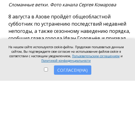
Сломанные ветки. Фото канала Сергея Комарова
8 августа в Азове пройдёт общеобластной
субботник по устранению последствий недавней
непогоды, а также сезонному наведению порядка,
сообщил глава города Иван Головнёв и призвал
горожан присоединиться к большой уборке, одной
На нашем сайте используются cookie-файлы. Продолжая пользоваться данным
сайтом, Вы подтверждаете свое согласие на использование файлов cookie в
из точек которой станет городской пляж.
соответствии с настоящим уведомлением,
Пользовательским соглашением
и
Политикой конфиденциальности
Также участники Дня чистоты будут наводить
СОГЛАСЕН(НА)
порядок в сквере по улице Привокзальной и на
других городских территориях, отметил глава
города.
«Внести свой вклад в общее дело может каждый
неравнодушный азовчанин. Вы можете принять
участие в благоустройстве своих дворовых
территорий или городских общественных
пространств, например, присоединиться к
субботнику на пляже» — обратился к жителям