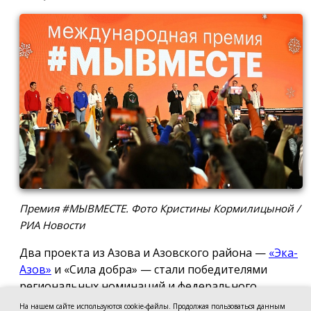
Премия #МЫВМЕСТЕ. Фото Кристины Кормилицыной /
РИА Новости
Два проекта из Азова и Азовского района —
«Эка-
Азов»
и «Сила добра» — стали победителями
региональных номинаций и федерального
полуфинала Международной премии #МЫВМЕСТЕ
На нашем сайте используются cookie-файлы. Продолжая пользоваться данным