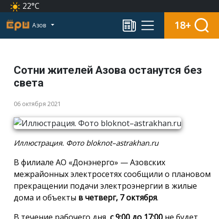
22°C
18+
Азов
Сотни жителей Азова останутся без
света
06 октября 2021
Иллюстрация. Фото bloknot–astrakhan.ru
В филиале АО «Донэнерго» — Азовских
межрайонных электросетях сообщили о плановом
прекращении подачи электроэнергии в жилые
дома и объекты
в четверг, 7 октября
.
В течение рабочего дня,
с 9:00 до 17:00
не будет