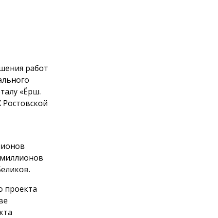
ршения работ
ального
талу «Ёрш.
Х Ростовской
ллионов
2 миллионов
еликов.
о проекта
ве
кта