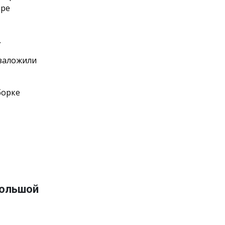
оре
.
 заложили
борке
большой