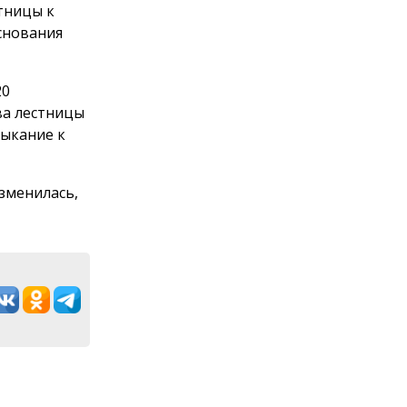
тницы к
снования
20
ва лестницы
мыкание к
зменилась,