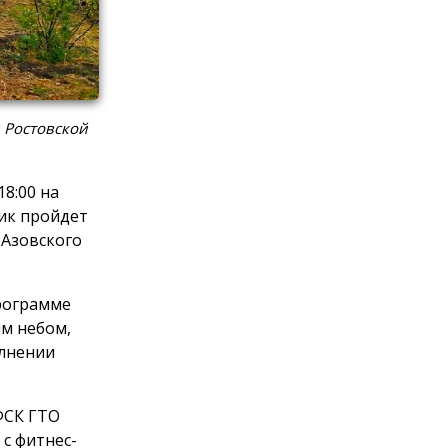
 Ростовской
8:00 на
ик пройдет
 Азовского
программе
м небом,
олнении
ФСК ГТО
с фитнес-