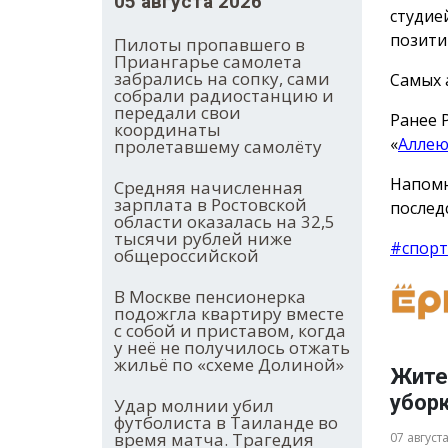
05 августа 2026
студие
позити
Пилоты пропавшего в
Приангарье самолета
забрались на сопку, сами
Самых 
собрали радиостанцию и
передали свои
Ранее 
координаты
«
Аллею
пролетавшему самолёту
Напомн
Средняя начисленная
зарплата в Ростовской
послед
области оказалась на 32,5
тысячи рублей ниже
#спорт
общероссийской
В Москве пенсионерка
подожгла квартиру вместе
с собой и приставом, когда
у неё не получилось отжать
жильё по «схеме Долиной»
Жите
убор
Удар молнии убил
футболиста в Таиланде во
время матча. Трагедия
07 август