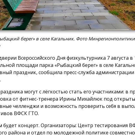
ыбацкий берег» в селе Кагальник. Фото Минрегионполитики
и
дверии Всероссийского Дня физкультурника 7 августа в 1
льной площади парка «Рыбацкий берег» в селе Кагальн
вный праздник, сообщила пресс-служба администрации
.
праздника могут с лёгкостью стать его участниками: в 
овка от фитнес-тренера Ирины Михайлюк под открыты
вные челленджи и возможность проверить себя в вып
ивов ВФСК ГТО.
м будет концерт. Организаторы: Центр тестирования В
ого района и отдел по молодежной политике совместно 