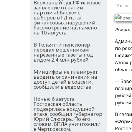
Верховный суд РФ исковое
12 марта
заявление о снятии
партии «Яблоко» с
выборов в ГД из-за
финансовых нарушений.
Рассмотрение назначено
Ремонт 
на 10 августа
Админи
В Тольятти пенсионер
по рек
передал мошенникам
нарезанные газеты под
бюджет
видом 2,4 млн рублей
Азов» 
област
Минцифры не планирует
вводить ограничения на
— Заве
доступ детей в соцсети,
сообщили в ведомстве
планир
рублей
Ночью 6 августа
рублей
Ростовская область
подверглась воздушной
атаке, сообщил губернатор
В связ
Юрий Слюсарь. По его
«Форми
словам, БПЛА уничтожили
Ростов
в Чертковском,