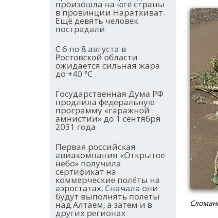
произошла на юге страны
в провинции Наратхиват.
Ещё девять человек
пострадали
С 6 по 8 августа в
Ростовской области
ожидается сильная жара
до +40 °С
Государственная Дума РФ
продлила федеральную
программу «гаражной
амнистии» до 1 сентября
2031 года
Первая российская
авиакомпания «Открытое
небо» получила
сертификат на
коммерческие полёты на
аэростатах. Сначала они
будут выполнять полёты
Сломанн
над Алтаем, а затем и в
других регионах