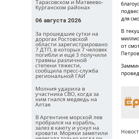
Тарасовском и Матвеево-
благоу
Курганском районах
подвес
для см
06 августа 2026
В теку
За прошедшие сутки на
миллио
дорогах Ростовской
области зарегистрировано
от смо
7 ДТП, в которых 7 человек
Петров
погибли и ещё 3 получили
травмы различной
степени тяжести,
Заммин
сообщила пресс-служба
провед
региональной ГАИ
Молния ударила в
участника СВО, когда за
ним гнался медведь на
Алтае
В Аргентине морской лев
пробрался на корабль,
залез в каюту и уснул на
Новост
кровати. Моряки заметили
нелегала только когда он