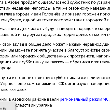
ста в Азове пройдёт общеобластной субботник по устра
ствий недавней непогоды, а также сезонному наведени
л глава города Иван Головнёв и призвал горожан при
шой уборке, одной из точек которой станет городской п
участники Дня чистоты будут наводить порядок в сквер
зальной и на других городских территориях, отметил гл
и свой вклад в общее дело может каждый неравнодуш
нин. Вы можете принять участие в благоустройстве сво
орий или городских общественных пространств, напри
диниться к субботнику на пляже» — обратился к жителя
орода.
анутся в стороне от летнего субботника и жители мног
 Управляюще компаниями и ТСЖ организуют наведение
 многоэтажек.
им, в Азовском районе ввели
региональный режим ЧС
ации последствий урагана.
ом, Вы