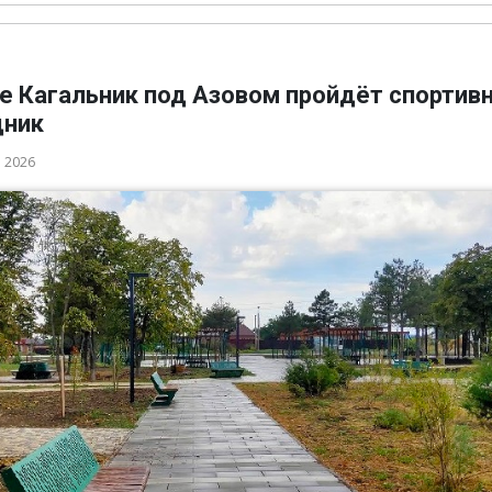
ле Кагальник под Азовом пройдёт спортив
дник
а 2026