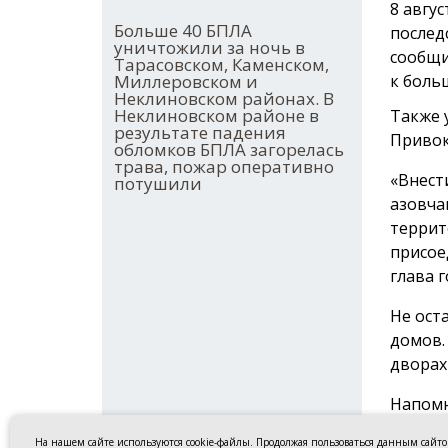
8 авгу
Больше 40 БПЛА
послед
уничтожили за ночь в
сообщи
Тарасовском, Каменском,
Миллеровском и
к боль
Неклиновском районах. В
Неклиновском районе в
Также 
результате падения
Привок
обломков БПЛА загорелась
трава, пожар оперативно
«Внест
потушили
азовча
террит
присое
глава г
Не ост
домов.
дворах
Напомн
ликвид
На нашем сайте используются cookie-файлы. Продолжая пользоваться данным сайт