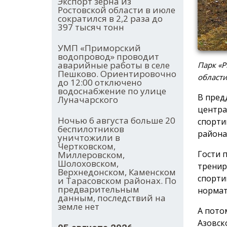
Экспорт зерна из
Ростовской области в июле
сократился в 2,2 раза до
397 тысяч тонн
УМП «Приморский
водопровод» проводит
аварийные работы в селе
Парк «Р
Пешково. Ориентировочно
област
до 12:00 отключено
водоснабжение по улице
В пред
Луначарского
центра
Ночью 6 августа больше 20
спорти
беспилотников
района
уничтожили в
Чертковском,
Гости 
Миллеровском,
Шолоховском,
тренир
Верхнедонском, Каменском
спорти
и Тарасовском районах. По
предварительным
нормат
данным, последствий на
земле нет
А пото
Азовск