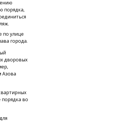
нению
ю порядка,
соединиться
ляж.
е по улице
ава города.
ный
их дворовых
мер,
м Азова
оквартирных
 порядка во
для