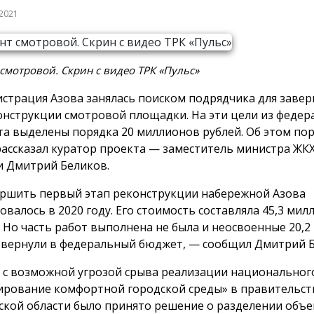
 2021
смотровой. Скрин с видео ТРК «Пульс»
страция Азова занялась поиском подрядчика для заве
онструкции смотровой площадки. На эти цели из федер
а выделены порядка 20 миллионов рублей. Об этом пор
рассказал куратор проекта — заместитель министра ЖК
и Дмитрий Беликов.
ршить первый этап реконструкции набережной Азова
овалось в 2020 году. Его стоимость составляла 45,3 ми
. Но часть работ выполнена не была и неосвоенные 20,
 вернули в федеральный бюджет, — сообщил Дмитрий Б
и с возможной угрозой срыва реализации национальног
рование комфортной городской среды» в правительст
ской области было принято решение о разделении объе