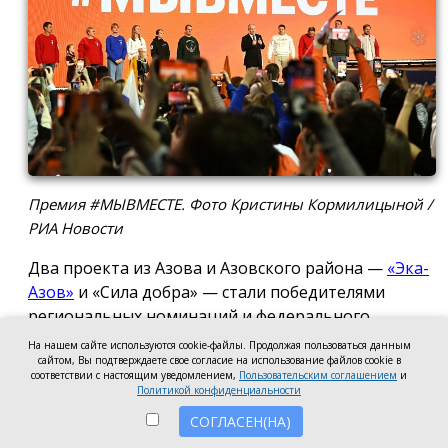
Премия #МЫВМЕСТЕ. Фото Кристины Кормилицыной /
РИА Новости
Два проекта из Азова и Азовского района —
«Эка-
Азов»
и «Сила добра» — стали победителями
региональных номинаций и федерального
полуфинала Международной премии #МЫВМЕСТЕ
На нашем сайте используются cookie-файлы. Продолжая пользоваться данным
2026.
сайтом, Вы подтверждаете свое согласие на использование файлов cookie в
соответствии с настоящим уведомлением,
Пользовательским соглашением
и
Политикой конфиденциальности
Проект общественной организации «Эка-Азов»
СОГЛАСЕН(НА)
одержал победу в региональном этапе в