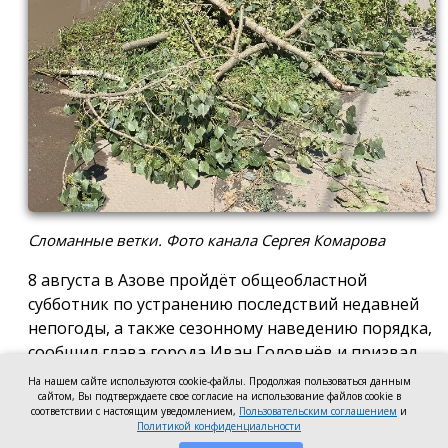
Сломанные ветки. Фото канала Сергея Комарова
8 августа в Азове пройдёт общеобластной
субботник по устранению последствий недавней
непогоды, а также сезонному наведению порядка,
сообщил глава города Иван Головнёв и призвал
горожан присоединиться к большой уборке, одной
На нашем сайте используются cookie-файлы. Продолжая пользоваться данным
сайтом, Вы подтверждаете свое согласие на использование файлов cookie в
из точек которой станет городской пляж.
соответствии с настоящим уведомлением,
Пользовательским соглашением
и
Политикой конфиденциальности
Также участники Дня чистоты будут наводить