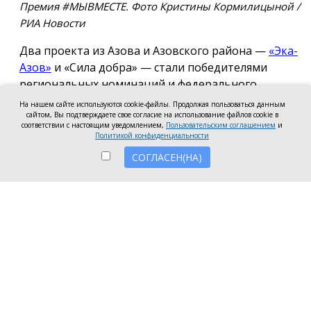
Премия #МЫВМЕСТЕ. Фото Кристины Кормилицыной /
РИА Новости
Два проекта из Азова и Азовского района —
«Эка-
Азов»
и «Сила добра» — стали победителями
региональных номинаций и федерального
полуфинала Международной премии #МЫВМЕСТЕ
На нашем сайте используются cookie-файлы. Продолжая пользоваться данным
сайтом, Вы подтверждаете свое согласие на использование файлов cookie в
2026.
соответствии с настоящим уведомлением,
Пользовательским соглашением
и
Политикой конфиденциальности
Проект общественной организации «Эка-Азов»
СОГЛАСЕН(НА)
одержал победу в региональном этапе в
номинации «Устойчивое будущее», получив
награды в двух категориях: «Личность» и «НКО и
проекты».
Напомним, в 2025 году проект «Эка-Азов»
«Донсбор» стал
лучшим
в Ростовской области по
итогам регионального этапа премии
#МЫВМЕСТЕ. Участие в проекте приняли 220 школ
и детских садов из 70 городов Ростовской области.