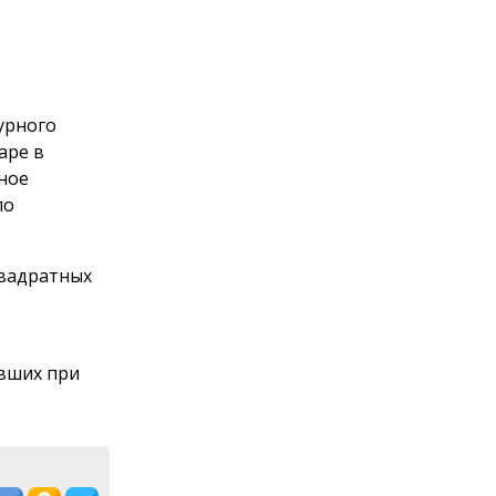
журного
аре в
ное
по
квадратных
авших при