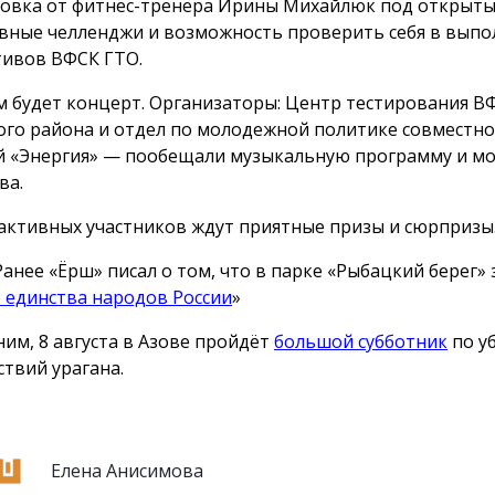
овка от фитнес-тренера Ирины Михайлюк под открыты
вные челленджи и возможность проверить себя в вып
ивов ВФСК ГТО.
м будет концерт. Организаторы: Центр тестирования В
ого района и отдел по молодежной политике совместно 
й «Энергия» — пообещали музыкальную программу и м
ва.
активных участников ждут приятные призы и сюрпризы
Ранее «Ёрш» писал о том, что в парке «Рыбацкий берег»
 единства народов России
»
им, 8 августа в Азове пройдёт
большой субботник
по у
ствий урагана.
Елена Анисимова