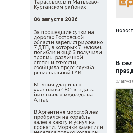
Тарасовском и Матвеево-
Курганском районах
06 августа 2026
Новост
За прошедшие сутки на
дорогах Ростовской
области зарегистрировано
7 ДТП, в которых 7 человек
погибли и ещё 3 получили
травмы различной
степени тяжести,
В се
сообщила пресс-служба
праз
региональной ГАИ
07 август
Молния ударила в
участника СВО, когда за
ним гнался медведь на
Алтае
В Аргентине морской лев
пробрался на корабль,
залез в каюту и уснул на
кровати. Моряки заметили
нелегала только когда он