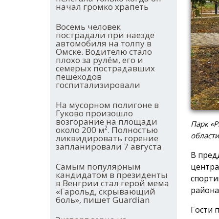
начал громко храпеть
Восемь человек
пострадали при наезде
автомобиля на толпу в
Омске. Водителю стало
плохо за рулём, его и
семерых пострадавших
пешеходов
госпитализировали
На мусорном полигоне в
Гуково произошло
возгорание на площади
Парк «Р
около 200 м². Полностью
област
ликвидировать горение
запланировали 7 августа
В пред
Самым популярным
центра
кандидатом в президенты
спорти
в Венгрии стал герой мема
района
«Гарольд, скрывающий
боль», пишет Guardian
Гости 