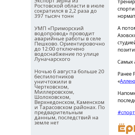
Экспорт зерна из
тренир
Ростовской области в июле
спорти
сократился в 2,2 раза до
397 тысяч тонн
нормат
А пото
УМП «Приморский
водопровод» проводит
Азовск
аварийные работы в селе
студие
Пешково. Ориентировочно
до 12:00 отключено
позити
водоснабжение по улице
Луначарского
Самых 
Ночью 6 августа больше 20
Ранее 
беспилотников
«
Аллею
уничтожили в
Чертковском,
Миллеровском,
Напомн
Шолоховском,
послед
Верхнедонском, Каменском
и Тарасовском районах. По
предварительным
#спорт
данным, последствий на
земле нет