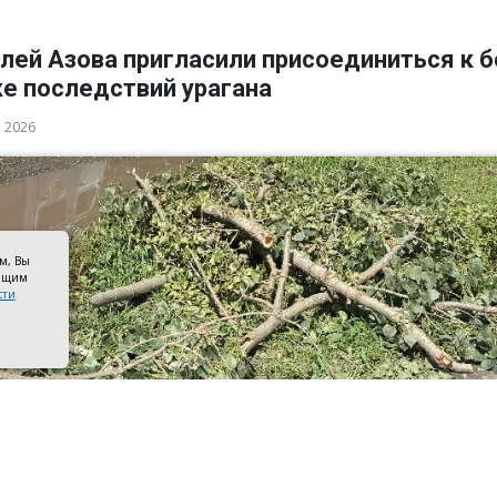
лей Азова пригласили присоединиться к 
ке последствий урагана
а 2026
ом, Вы
оящим
сти