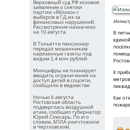
Верховный суд РФ исковое
заявление о снятии
партии «Яблоко» с
выборов в ГД из-за
Иллюстр
финансовых нарушений.
Рассмотрение назначено
на 10 августа
В пятн
единой
В Тольятти пенсионер
посёлк
передал мошенникам
нарезанные газеты под
помеще
видом 2,4 млн рублей
Ростов
Минцифры не планирует
К приб
вводить ограничения на
метров
доступ детей в соцсети,
сообщили в ведомстве
ликвид
Ночью 6 августа
Как от
Ростовская область
пожаре
подверглась воздушной
атаке, сообщил губернатор
Юрий Слюсарь. По его
словам, БПЛА уничтожили
в Чертковском,