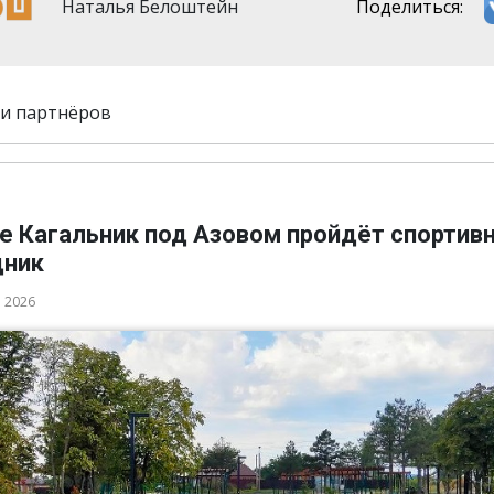
Наталья Белоштейн
Поделиться:
и партнёров
ле Кагальник под Азовом пройдёт спортив
дник
а 2026