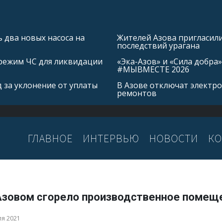
 два новых насоса на
Жителей Азова пригласил
последствий урагана
режим ЧС для ликвидации
«Эка-Азов» и «Сила добр
#МЫВМЕСТЕ 2026
 за уклонение от уплаты
В Азове отключат электро
ремонтов
ГЛАВНОЕ
ИНТЕРВЬЮ
НОВОСТИ
КО
Азовом сгорело производственное помещ
ля 2021