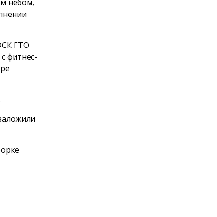
м небом,
олнении
ФСК ГТО
с фитнес-
оре
.
 заложили
борке