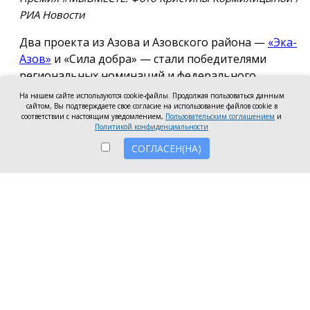
РИА Новости
Два проекта из Азова и Азовского района —
«Эка-
Азов»
и «Сила добра» — стали победителями
региональных номинаций и федерального
полуфинала Международной премии #МЫВМЕСТЕ
На нашем сайте используются cookie-файлы. Продолжая пользоваться данным
сайтом, Вы подтверждаете свое согласие на использование файлов cookie в
2026.
соответствии с настоящим уведомлением,
Пользовательским соглашением
и
Политикой конфиденциальности
Проект общественной организации «Эка-Азов»
СОГЛАСЕН(НА)
одержал победу в региональном этапе в
номинации «Устойчивое будущее», получив
награды в двух категориях: «Личность» и «НКО и
проекты».
Напомним, в 2025 году проект «Эка-Азов»
«Донсбор» стал
лучшим
в Ростовской области по
итогам регионального этапа премии
#МЫВМЕСТЕ. Участие в проекте приняли 220 школ
и детских садов из 70 городов Ростовской области.