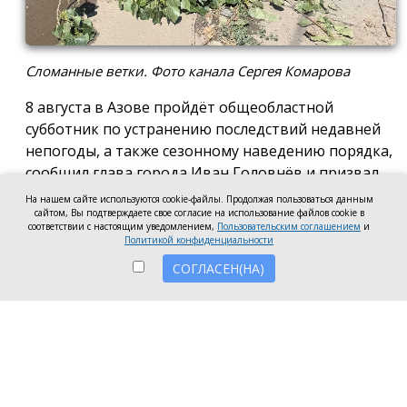
Сломанные ветки. Фото канала Сергея Комарова
8 августа в Азове пройдёт общеобластной
субботник по устранению последствий недавней
непогоды, а также сезонному наведению порядка,
сообщил глава города Иван Головнёв и призвал
горожан присоединиться к большой уборке, одной
На нашем сайте используются cookie-файлы. Продолжая пользоваться данным
сайтом, Вы подтверждаете свое согласие на использование файлов cookie в
из точек которой станет городской пляж.
соответствии с настоящим уведомлением,
Пользовательским соглашением
и
Политикой конфиденциальности
Также участники Дня чистоты будут наводить
СОГЛАСЕН(НА)
порядок в сквере по улице Привокзальной и на
других городских территориях, отметил глава
города.
«Внести свой вклад в общее дело может каждый
неравнодушный азовчанин. Вы можете принять
участие в благоустройстве своих дворовых