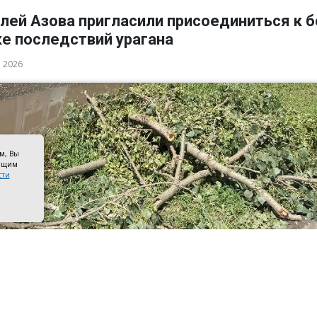
лей Азова пригласили присоединиться к 
ке последствий урагана
а 2026
ом, Вы
оящим
сти