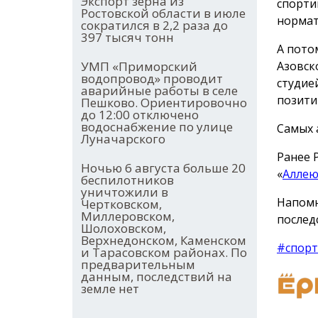
Экспорт зерна из
спорти
Ростовской области в июле
нормат
сократился в 2,2 раза до
397 тысяч тонн
А пото
Азовск
УМП «Приморский
водопровод» проводит
студие
аварийные работы в селе
позити
Пешково. Ориентировочно
до 12:00 отключено
водоснабжение по улице
Самых 
Луначарского
Ранее 
Ночью 6 августа больше 20
«
Аллею
беспилотников
уничтожили в
Напомн
Чертковском,
Миллеровском,
послед
Шолоховском,
Верхнедонском, Каменском
#спорт
и Тарасовском районах. По
предварительным
данным, последствий на
земле нет