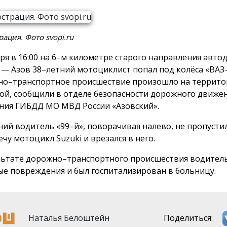
ация. Фото svopi.ru
бря в 16:00 на 6–м километре старого направления авто
 — Азов 38–летний мотоциклист попал под колёса «ВАЗ–
о–транспортное происшествие произошло на террито
й, сообщили в отделе безопасности дорожного движе
ния ГИБДД МО МВД России «Азовский».
ний водитель «99–й», поворачивая налево, не пропусти
чу мотоцикл Suzuki и врезался в него.
льтате дорожно–транспортного происшествия водител
ые повреждения и был госпитализирован в больницу.
Наталья Белоштейн
Поделиться: