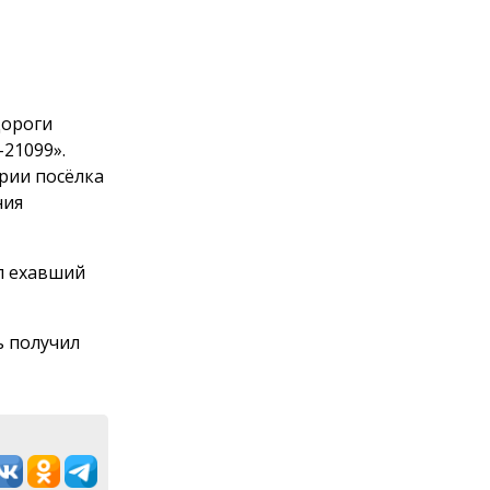
дороги
21099».
рии посёлка
ния
л ехавший
ь получил