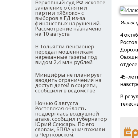
Верховный суд РФ исковое
заявление о снятии
партии «Яблоко» с
выборов в ГД из-за
Иллюстр
финансовых нарушений.
Рассмотрение назначено
на 10 августа
4 октя
Ростов
В Тольятти пенсионер
Дорожн
передал мошенникам
нарезанные газеты под
Овощно
видом 2,4 млн рублей
отделе
Минцифры не планирует
45–лет
вводить ограничения на
навстре
доступ детей в соцсети,
сообщили в ведомстве
В резу
Ночью 6 августа
телесн
Ростовская область
подверглась воздушной
атаке, сообщил губернатор
Юрий Слюсарь. По его
словам, БПЛА уничтожили
в Чертковском,