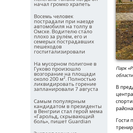
начал громко храпеть
Восемь человек
пострадали при наезде
автомобиля на толпу в
Омске. Водителю стало
плохо за рулём, его и
семерых пострадавших
пешеходов
госпитализировали
На мусорном полигоне в
Парк «Р
Гуково произошло
возгорание на площади
област
около 200 м². Полностью
ликвидировать горение
В пред
запланировали 7 августа
центра
Самым популярным
спорти
кандидатом в президенты
района
в Венгрии стал герой мема
«Гарольд, скрывающий
Гости 
боль», пишет Guardian
тренир