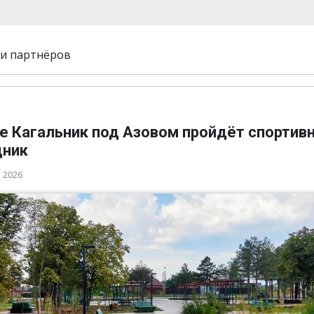
и партнёров
ле Кагальник под Азовом пройдёт спортив
дник
а 2026