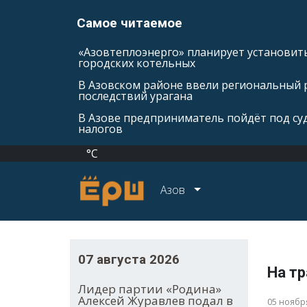
Самое читаемое
«Азовтеплоэнерго» планирует установить
городских котельных
В Азовском районе ввели региональный 
последствий урагана
В Азове предприниматель пойдёт под суд
налогов
°C
Азов
07 августа 2026
На т
Лидер партии «Родина»
Алексей Журавлев подал в
05 ноябр