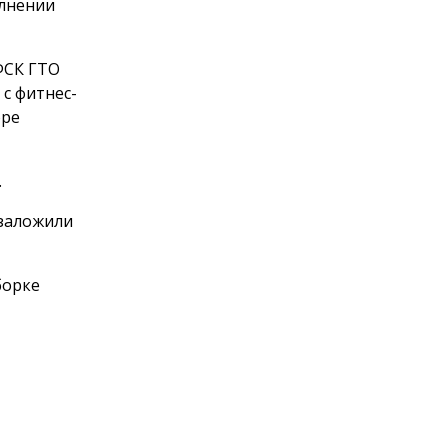
олнении
ФСК ГТО
с фитнес-
оре
.
 заложили
борке