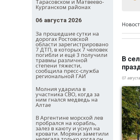
Тарасовском и Матвеево-
Курганском районах
06 августа 2026
Новост
За прошедшие сутки на
дорогах Ростовской
области зарегистрировано
7 ДТП, в которых 7 человек
погибли и ещё 3 получили
В се
травмы различной
степени тяжести,
праз
сообщила пресс-служба
региональной ГАИ
07 август
Молния ударила в
участника СВО, когда за
ним гнался медведь на
Алтае
В Аргентине морской лев
пробрался на корабль,
залез в каюту и уснул на
кровати. Моряки заметили
нелегала только когда он