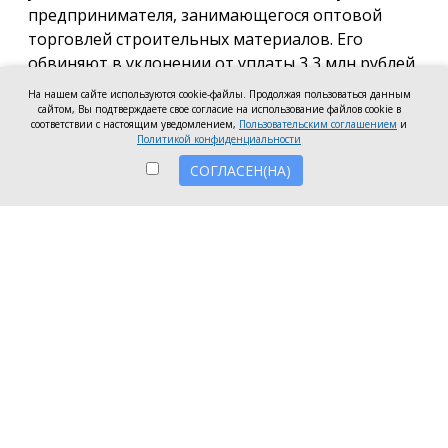
предпринимателя, занимающегося оптовой
торговлей строительных материалов. Его
обвиняют в уклонении от уплаты 3,3 млн рублей
налогов, сообщила пресс-служба регионального
На нашем сайте используются cookie-файлы. Продолжая пользоваться данным
Следственного комитета.
сайтом, Вы подтверждаете свое согласие на использование файлов cookie в
соответствии с настоящим уведомлением,
Пользовательским соглашением
и
Политикой конфиденциальности
По версии следствия, предприниматель
СОГЛАСЕН(НА)
умышленно включил в налоговую декларацию за
2024 год ложные сведения и уклонился от уплаты
налога на доходы физических лиц в размере более
3,3 млн рублей, что является крупным размером.
По ходатайству следователя судом наложен арест
на имущество обвиняемого общей стоимостью 4,5
млн рублей для обеспечения исполнения
приговора в части возмещения ущерба, добавили
в пресс-службе СК.
Следствием собрана достаточная
доказательственная база, в связи с чем уголовное