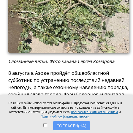
Сломанные ветки. Фото канала Сергея Комарова
8 августа в Азове пройдёт общеобластной
субботник по устранению последствий недавней
непогоды, а также сезонному наведению порядка,
сообщил глава города Иван Головнёв и призвал
горожан присоединиться к большой уборке, одной
На нашем сайте используются cookie-файлы. Продолжая пользоваться данным
сайтом, Вы подтверждаете свое согласие на использование файлов cookie в
из точек которой станет городской пляж.
соответствии с настоящим уведомлением,
Пользовательским соглашением
и
Политикой конфиденциальности
Также участники Дня чистоты будут наводить
СОГЛАСЕН(НА)
порядок в сквере по улице Привокзальной и на