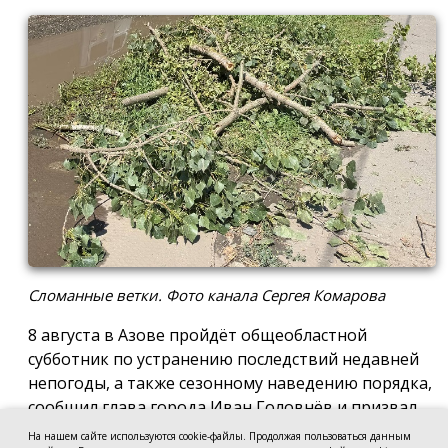
Сломанные ветки. Фото канала Сергея Комарова
8 августа в Азове пройдёт общеобластной
субботник по устранению последствий недавней
непогоды, а также сезонному наведению порядка,
сообщил глава города Иван Головнёв и призвал
горожан присоединиться к большой уборке, одной
На нашем сайте используются cookie-файлы. Продолжая пользоваться данным