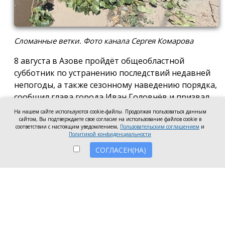
Сломанные ветки. Фото канала Сергея Комарова
8 августа в Азове пройдёт общеобластной
субботник по устранению последствий недавней
непогоды, а также сезонному наведению порядка,
сообщил глава города Иван Головнёв и призвал
горожан присоединиться к большой уборке, одной
На нашем сайте используются cookie-файлы. Продолжая пользоваться данным
из точек которой станет городской пляж.
сайтом, Вы подтверждаете свое согласие на использование файлов cookie в
соответствии с настоящим уведомлением,
Пользовательским соглашением
и
Политикой конфиденциальности
Также участники Дня чистоты будут наводить
порядок в сквере по улице Привокзальной и на
СОГЛАСЕН(НА)
других городских территориях, отметил глава
города.
«Внести свой вклад в общее дело может каждый
неравнодушный азовчанин. Вы можете принять
участие в благоустройстве своих дворовых