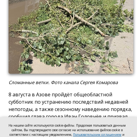
Сломанные ветки. Фото канала Сергея Комарова
8 августа в Азове пройдёт общеобластной
субботник по устранению последствий недавней
непогоды, а также сезонному наведению порядка,
сообщил глава города Иван Головнёв и призвал
горожан присоединиться к большой уборке, одной
На нашем сайте используются cookie-файлы. Продолжая пользоваться данным
из точек которой станет городской пляж.
сайтом, Вы подтверждаете свое согласие на использование файлов cookie в
соответствии с настоящим уведомлением,
Пользовательским соглашением
и