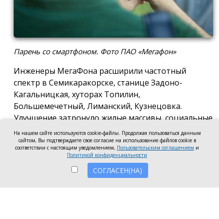
Парень со смартфоном. Фото ПАО «Мегафон»
Инженеры МегаФона расширили частотный
спектр в Семикаракорске, станице Задоно-
Кагальницкая, хуторах Топилин,
Большемечетный, Лиманский, Кузнецовка.
Улучшение затронуло жилые массивы, социальные
и образовательные учреждения. Также
На нашем сайте используются cookie-файлы. Продолжая пользоваться данным
стабильный сигнал теперь доступен на выезде из
сайтом, Вы подтверждаете свое согласие на использование файлов cookie в
соответствии с настоящим уведомлением,
Пользовательским соглашением
и
города — на трассе, соединяющей Ростов,
Политикой конфиденциальности
Семикаракорск и Волгодонск.
СОГЛАСЕН(НА)
Запуск новых базовых станций и модернизация
существующих помогли нарастить скорость
мобильного интернета до 70 Мбит/с как в столице