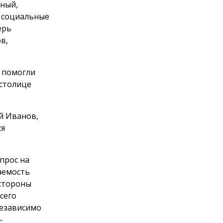
тный,
, социальные
ерь
в,
 помогли
 столице
й Иванов,
ся
прос на
аемость
 стороны
сего
независимо
—