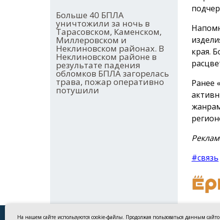
подчер
Больше 40 БПЛА
уничтожили за ночь в
Напомн
Тарасовском, Каменском,
Миллеровском и
издели
Неклиновском районах. В
края. 
Неклиновском районе в
расцве
результате падения
обломков БПЛА загорелась
трава, пожар оперативно
Ранее 
потушили
активн
жанрам
регион
Реклам
#связь
На нашем сайте используются cookie-файлы. Продолжая пользоваться данным сайт