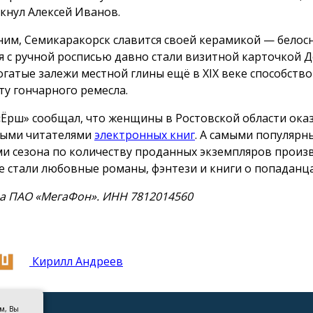
кнул Алексей Иванов.
им, Семикаракорск славится своей керамикой — бело
я с ручной росписью давно стали визитной карточкой 
Богатые залежи местной глины ещё в XIX веке способств
ту гончарного ремесла.
«Ёрш» сообщал, что женщины в Ростовской области ока
ыми читателями
электронных книг
. А самыми популяр
и сезона по количеству проданных экземпляров произ
е стали любовные романы, фэнтези и книги о попаданца
а ПАО «МегаФон». ИНН 7812014560
Кирилл Андреев
ом, Вы