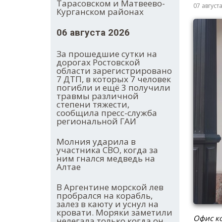
Тарасовском и Матвеево-
07 август
Курганском районах
06 августа 2026
За прошедшие сутки на
дорогах Ростовской
области зарегистрировано
7 ДТП, в которых 7 человек
погибли и ещё 3 получили
травмы различной
степени тяжести,
сообщила пресс-служба
региональной ГАИ
Молния ударила в
участника СВО, когда за
ним гнался медведь на
Алтае
В Аргентине морской лев
пробрался на корабль,
залез в каюту и уснул на
кровати. Моряки заметили
Офис ко
нелегала только когда он