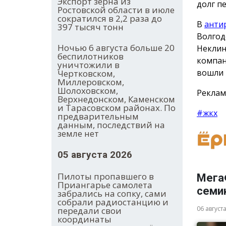
Экспорт зерна из
долг п
Ростовской области в июле
сократился в 2,2 раза до
В
анти
397 тысяч тонн
Волгод
Ночью 6 августа больше 20
Неклин
беспилотников
компан
уничтожили в
вошли 
Чертковском,
Миллеровском,
Шолоховском,
Реклам
Верхнедонском, Каменском
и Тарасовском районах. По
#жкх
предварительным
данным, последствий на
земле нет
05 августа 2026
Пилоты пропавшего в
Мега
Приангарье самолета
семи
забрались на сопку, сами
собрали радиостанцию и
06 август
передали свои
координаты