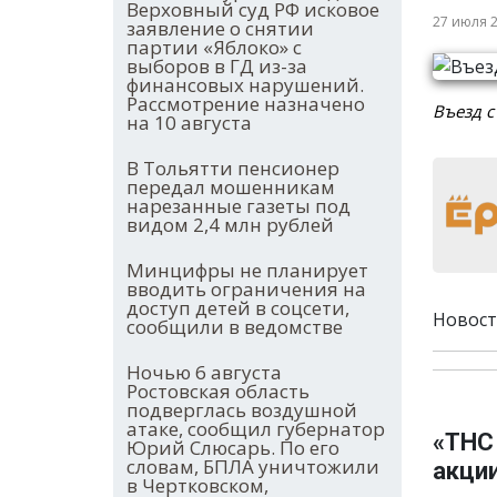
Верховный суд РФ исковое
27 июля 
заявление о снятии
партии «Яблоко» с
выборов в ГД из-за
финансовых нарушений.
Рассмотрение назначено
Въезд с
на 10 августа
В Тольятти пенсионер
передал мошенникам
нарезанные газеты под
видом 2,4 млн рублей
Минцифры не планирует
вводить ограничения на
доступ детей в соцсети,
Новост
сообщили в ведомстве
Ночью 6 августа
Ростовская область
подверглась воздушной
атаке, сообщил губернатор
«ТНС
Юрий Слюсарь. По его
словам, БПЛА уничтожили
акци
в Чертковском,