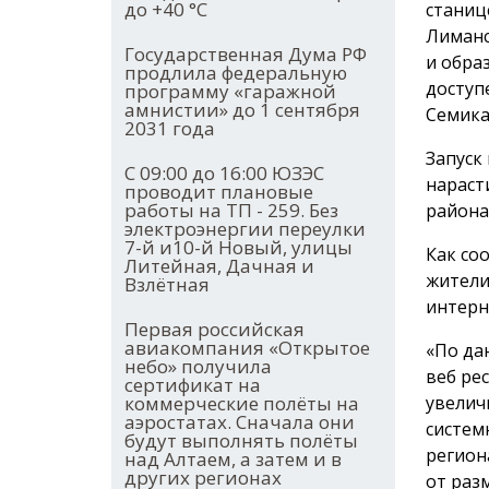
до +40 °С
станиц
Лиманс
Государственная Дума РФ
и обра
продлила федеральную
доступ
программу «гаражной
амнистии» до 1 сентября
Семика
2031 года
Запуск
С 09:00 до 16:00 ЮЗЭС
нараст
проводит плановые
работы на ТП - 259. Без
района
электроэнергии переулки
7-й и10-й Новый, улицы
Как со
Литейная, Дачная и
жители
Взлётная
интерн
Первая российская
авиакомпания «Открытое
«По да
небо» получила
веб ре
сертификат на
коммерческие полёты на
увелич
аэростатах. Сначала они
систем
будут выполнять полёты
регион
над Алтаем, а затем и в
других регионах
от раз