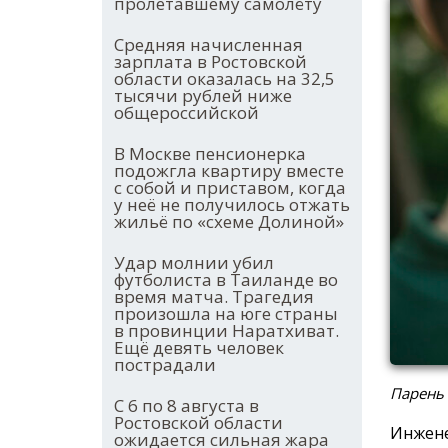
пролетавшему самолёту
Средняя начисленная
зарплата в Ростовской
области оказалась на 32,5
тысячи рублей ниже
общероссийской
В Москве пенсионерка
подожгла квартиру вместе
с собой и приставом, когда
у неё не получилось отжать
жильё по «схеме Долиной»
Удар молнии убил
футболиста в Таиланде во
время матча. Трагедия
произошла на юге страны
в провинции Наратхиват.
Ещё девять человек
пострадали
Парень
С 6 по 8 августа в
Ростовской области
Инжене
ожидается сильная жара