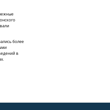
снежные
Донского
овали
зались более
ными
ведений в
х.