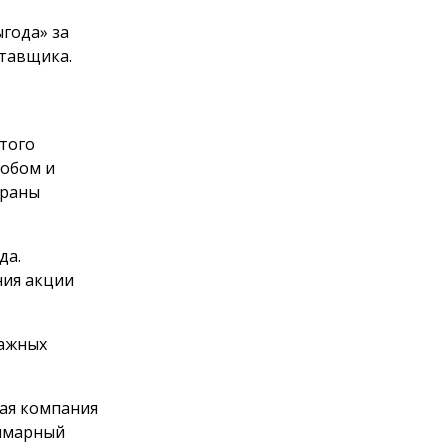
года» за
тавщика.
этого
обом и
браны
да.
ния акции
мажных
щая компания
уммарный