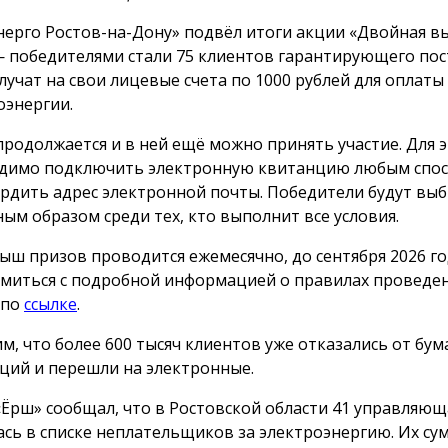
нерго Ростов-на-Дону» подвёл итоги акции «Двойная вы
 победителями стали 75 клиентов гарантирующего пос
лучат на свои лицевые счета по 1000 рублей для оплаты
оэнергии.
продолжается и в ней ещё можно принять участие. Для 
димо подключить электронную квитанцию любым спос
рдить адрес электронной почты. Победители будут вы
ным образом среди тех, кто выполнит все условия.
ыш призов проводится ежемесячно, до сентября 2026 го
миться с подробной информацией о правилах проведе
 по
ссылке
.
м, что более 600 тысяч клиентов уже отказались от бу
ций и перешли на электронные.
«Ёрш» сообщал, что в Ростовской области 41 управляю
ась в списке неплательщиков за электроэнергию. Их с