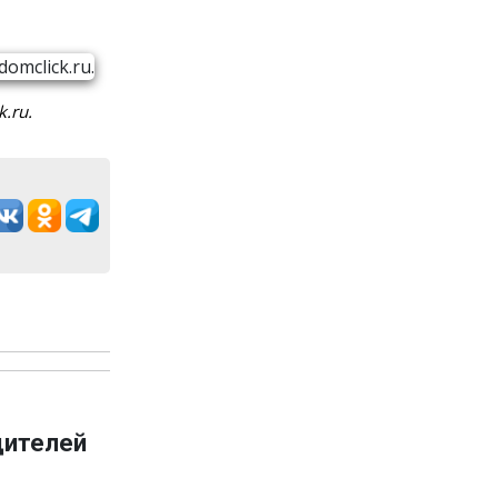
.ru.
дителей