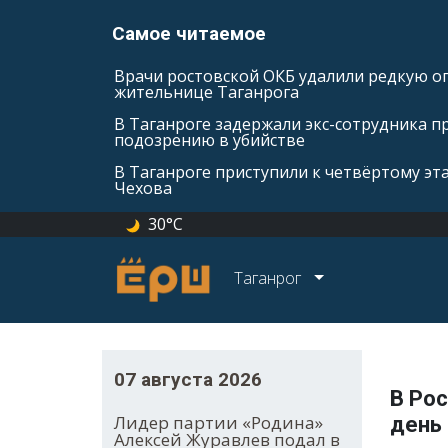
Самое читаемое
Врачи ростовской ОКБ удалили редкую оп
жительнице Таганрога
В Таганроге задержали экс-сотрудника п
подозрению в убийстве
В Таганроге приступили к четвёртому эт
Чехова
30°C
Таганрог
07 августа 2026
В Ро
Лидер партии «Родина»
день 
Алексей Журавлев подал в