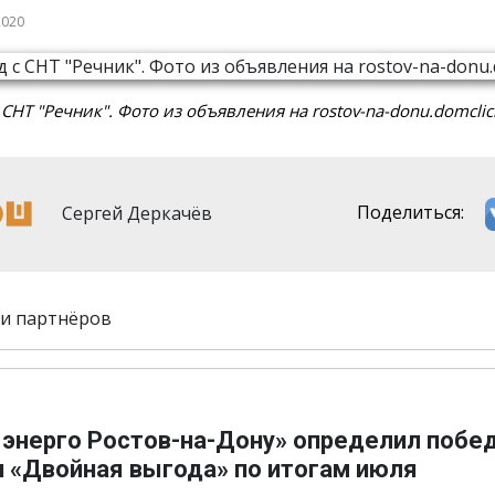
2020
 СНТ "Речник". Фото из объявления на rostov-na-donu.domclick
Сергей Деркачёв
Поделиться:
и партнёров
 энерго Ростов-на-Дону» определил побе
и «Двойная выгода» по итогам июля