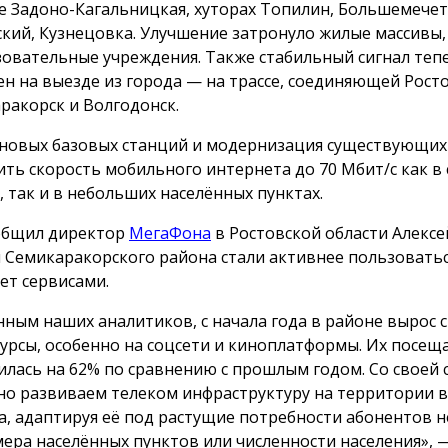
е Задоно-Кагальницкая, хуторах Топилин, Большемече
кий, Кузнецовка. Улучшение затронуло жилые массивы
зовательные учреждения. Также стабильный сигнал теп
ен на выезде из города — на трассе, соединяющей Росто
ракорск и Волгодонск.
 новых базовых станций и модернизация существующих
ить скорость мобильного интернета до 70 Мбит/с как в
, так и в небольших населённых пунктах.
общил директор
МегаФона
в Ростовской области Алексе
 Семикаракорского района стали активнее пользовать
ет сервисами.
нным наших аналитиков, с начала года в районе вырос с
сурсы, особенно на соцсети и киноплатформы. Их посещ
илась на 62% по сравнению с прошлым годом. Со своей
но развиваем телеком инфраструктуру на территории в
а, адаптируя её под растущие потребности абонентов 
мера населённых пунктов или численности населения», 