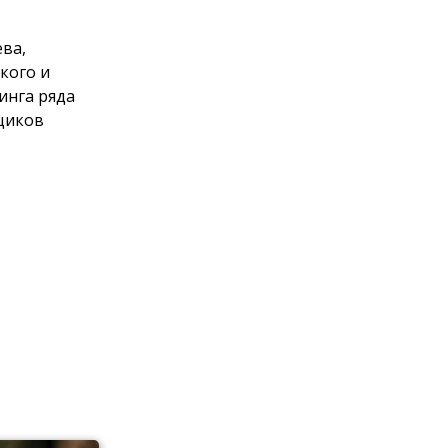
ева,
кого и
инга ряда
щиков