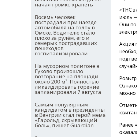
начал громко храпеть
«ТНС э
Восемь человек
июль —
пострадали при наезде
Они по
автомобиля на толпу в
электр
Омске. Водителю стало
плохо за рулём, его и
семерых пострадавших
Акция 
пешеходов
необхо
госпитализировали
подтве
На мусорном полигоне в
случай
Гуково произошло
возгорание на площади
Розыгр
около 200 м². Полностью
Ознако
ликвидировать горение
запланировали 7 августа
можно
Самым популярным
Отмети
кандидатом в президенты
квитан
в Венгрии стал герой мема
«Гарольд, скрывающий
Ранее 
боль», пишет Guardian
оказал