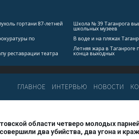
ухоль гортани 87-летней
Школа № 39 Таганрога выш
школьных музеев
рокуратуры по
В воде и на пляжах Таган
Летняя жара в Таганроге 
апу реставрации театра
конца выходных
ГЛАВНОЕ
ИНТЕРВЬЮ
НОВОСТИ
КО
стовской области четверо молодых парней
совершили два убийства, два угона и кра