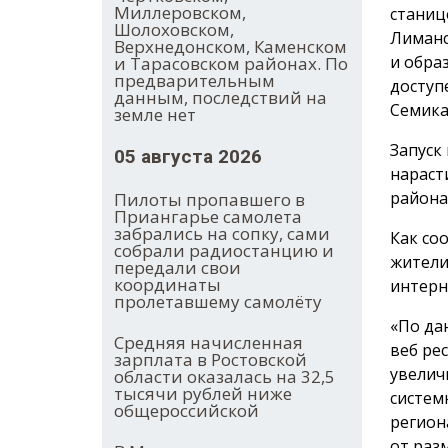
Миллеровском,
станиц
Шолоховском,
Лиманс
Верхнедонском, Каменском
и обра
и Тарасовском районах. По
предварительным
доступ
данным, последствий на
Семика
земле нет
Запуск
05 августа 2026
нараст
района
Пилоты пропавшего в
Приангарье самолета
забрались на сопку, сами
Как со
собрали радиостанцию и
жители
передали свои
координаты
интерн
пролетавшему самолёту
«По да
Средняя начисленная
веб ре
зарплата в Ростовской
увелич
области оказалась на 32,5
тысячи рублей ниже
систем
общероссийской
регион
от раз