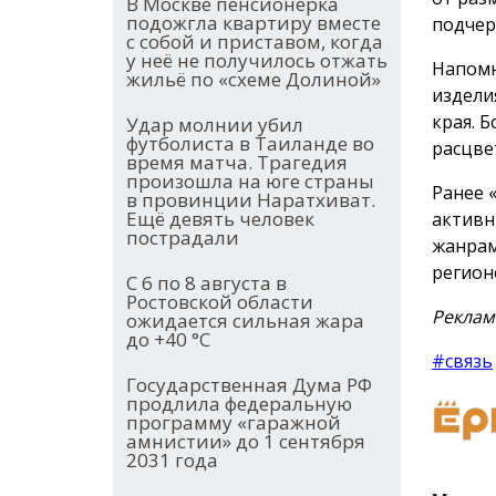
В Москве пенсионерка
подожгла квартиру вместе
подчер
с собой и приставом, когда
у неё не получилось отжать
Напомн
жильё по «схеме Долиной»
издели
края. 
Удар молнии убил
футболиста в Таиланде во
расцве
время матча. Трагедия
произошла на юге страны
Ранее 
в провинции Наратхиват.
Ещё девять человек
активн
пострадали
жанрам
регион
С 6 по 8 августа в
Ростовской области
Реклам
ожидается сильная жара
до +40 °С
#связь
Государственная Дума РФ
продлила федеральную
программу «гаражной
амнистии» до 1 сентября
2031 года