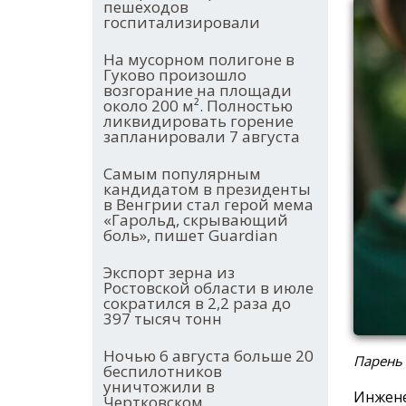
пешеходов
госпитализировали
На мусорном полигоне в
Гуково произошло
возгорание на площади
около 200 м². Полностью
ликвидировать горение
запланировали 7 августа
Самым популярным
кандидатом в президенты
в Венгрии стал герой мема
«Гарольд, скрывающий
боль», пишет Guardian
Экспорт зерна из
Ростовской области в июле
сократился в 2,2 раза до
397 тысяч тонн
Ночью 6 августа больше 20
Парень
беспилотников
уничтожили в
Инжене
Чертковском,