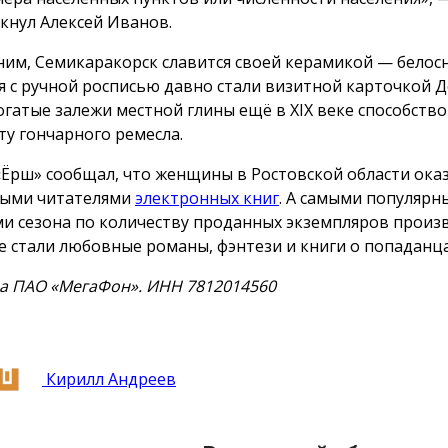
кнул Алексей Иванов.
им, Семикаракорск славится своей керамикой — бело
я с ручной росписью давно стали визитной карточкой 
Богатые залежи местной глины ещё в XIX веке способств
ту гончарного ремесла.
«Ёрш» сообщал, что женщины в Ростовской области ока
ыми читателями
электронных книг
. А самыми популяр
и сезона по количеству проданных экземпляров произ
е стали любовные романы, фэнтези и книги о попаданца
а ПАО «МегаФон». ИНН 7812014560
Кирилл Андреев