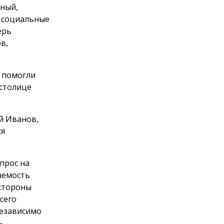
тный,
, социальные
ерь
в,
 помогли
 столице
й Иванов,
ся
прос на
аемость
 стороны
сего
независимо
—