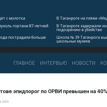
ёт с молотка
В Таганроге на пляже «Ме
ухоль гортани 87-летней
В Таганроге задержали эк
подозрению в убийстве
 года пострадали больше
Школа № 39 Таганрога выш
школьных музеев
ГЛАВНОЕ
ИНТЕРВЬЮ
НОВОСТИ
КО
стове эпидпорог по ОРВИ превышен на 40
я 2020