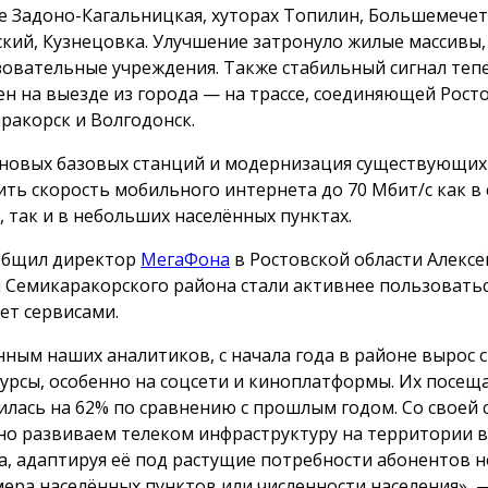
е Задоно-Кагальницкая, хуторах Топилин, Большемече
кий, Кузнецовка. Улучшение затронуло жилые массивы
зовательные учреждения. Также стабильный сигнал теп
ен на выезде из города — на трассе, соединяющей Росто
ракорск и Волгодонск.
 новых базовых станций и модернизация существующих
ить скорость мобильного интернета до 70 Мбит/с как в
, так и в небольших населённых пунктах.
общил директор
МегаФона
в Ростовской области Алексе
 Семикаракорского района стали активнее пользовать
ет сервисами.
нным наших аналитиков, с начала года в районе вырос с
сурсы, особенно на соцсети и киноплатформы. Их посещ
илась на 62% по сравнению с прошлым годом. Со своей
но развиваем телеком инфраструктуру на территории в
а, адаптируя её под растущие потребности абонентов 
мера населённых пунктов или численности населения», 