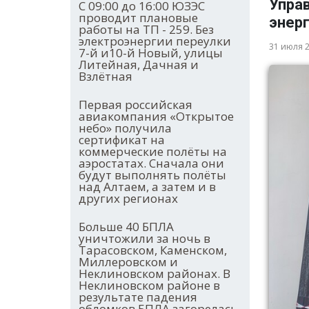
Упра
С 09:00 до 16:00 ЮЗЭС
проводит плановые
энер
работы на ТП - 259. Без
электроэнергии переулки
31 июля 
7-й и10-й Новый, улицы
Литейная, Дачная и
Взлётная
Первая российская
авиакомпания «Открытое
небо» получила
сертификат на
коммерческие полёты на
аэростатах. Сначала они
будут выполнять полёты
над Алтаем, а затем и в
других регионах
Больше 40 БПЛА
уничтожили за ночь в
Тарасовском, Каменском,
Миллеровском и
Неклиновском районах. В
Неклиновском районе в
результате падения
обломков БПЛА загорелась