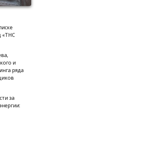
писке
д «ТНС
ева,
кого и
инга ряда
щиков
сти за
энергии: