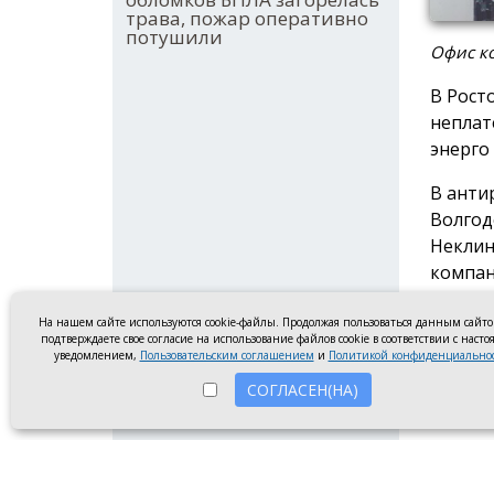
трава, пожар оперативно
потушили
Офис ко
В Рост
неплат
энерго
В анти
Волгод
Неклин
компан
вошли 
На нашем сайте используются cookie-файлы. Продолжая пользоваться данным сайт
подтверждаете свое согласие на использование файлов cookie в соответствии с наст
Три ко
уведомлением,
Пользовательским соглашением
и
Политикой конфиденциально
наруше
СОГЛАСЕН(НА)
ООО
ООО