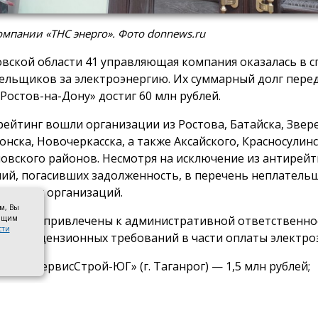
мпании «ТНС энерго». Фото donnews.ru
овской области 41 управляющая компания оказалась в с
ельщиков за электроэнергию. Их суммарный долг пере
 Ростов-на-Дону» достиг 60 млн рублей.
рейтинг вошли организации из Ростова, Батайска, Звер
онска, Новочеркасска, а также Аксайского, Красносулинс
овского районов. Несмотря на исключение из антирейт
ий, погасивших задолженность, в перечень неплатель
7 новых организаций.
ом, Вы
оящим
мпании привлечены к административной ответственно
сти
ние лицензионных требований в части оплаты электро
 УО «СервисСтрой-ЮГ» (г. Таганрог) — 1,5 млн рублей;
 «УК Мой дом» (г. Волгодонск) — 1,3 млн рублей;