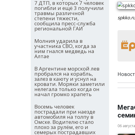
7 ДТП, в которых 7 человек
погибли и ещё 3 получили
травмы различной
spkko.r
степени тяжести,
сообщила пресс-служба
региональной ГАИ
Молния ударила в
участника СВО, когда за
ним гнался медведь на
Алтае
В Аргентине морской лев
пробрался на корабль,
Новост
залез в каюту и уснул на
кровати. Моряки заметили
нелегала только когда он
начал громко храпеть
Восемь человек
Мега
пострадали при наезде
семи
автомобиля на толпу в
Омске. Водителю стало
06 август
плохо за рулём, его и
семерых пострадавших