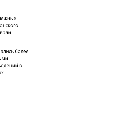
снежные
Донского
овали
зались более
ными
ведений в
х.