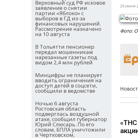
Верховный суд РФ исковое
26 июня 
заявление о снятии
партии «Яблоко» с
выборов в ГД из-за
финансовых нарушений.
Рассмотрение назначено
Фото: Ol
на 10 августа
В Тольятти пенсионер
передал мошенникам
нарезанные газеты под
видом 2,4 млн рублей
Минцифры не планирует
вводить ограничения на
доступ детей в соцсети,
Новост
сообщили в ведомстве
Ночью 6 августа
Ростовская область
подверглась воздушной
атаке, сообщил губернатор
«ТНС
Юрий Слюсарь. По его
словам, БПЛА уничтожили
акци
в Чертковском,