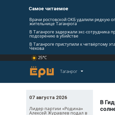
Самое читаемое
Врачи ростовской ОКБ удалили редкую оп
жительнице Таганрога
В Таганроге задержали экс-сотрудника п
подозрению в убийстве
В Таганроге приступили к четвёртому эт
Чехова
25°C
Таганрог
07 августа 2026
В Ги
Лидер партии «Родина»
солн
Алексей Журавлев подал в