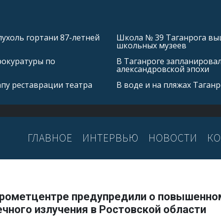
ухоль гортани 87-летней
Школа № 39 Таганрога выш
школьных музеев
рокуратуры по
В Таганроге запланирова
александровской эпохи
апу реставрации театра
В воде и на пляжах Таган
ГЛАВНОЕ
ИНТЕРВЬЮ
НОВОСТИ
КО
дрометцентре предупредили о повышенно
ечного излучения в Ростовской области