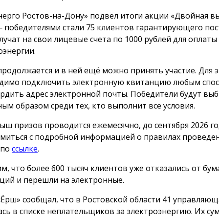
нерго Ростов-на-Дону» подвёл итоги акции «Двойная вы
 победителями стали 75 клиентов гарантирующего пос
лучат на свои лицевые счета по 1000 рублей для оплаты
оэнергии.
продолжается и в ней ещё можно принять участие. Для 
димо подключить электронную квитанцию любым спос
рдить адрес электронной почты. Победители будут вы
ным образом среди тех, кто выполнит все условия.
ыш призов проводится ежемесячно, до сентября 2026 го
миться с подробной информацией о правилах проведе
 по
ссылке
.
м, что более 600 тысяч клиентов уже отказались от бу
ций и перешли на электронные.
«Ёрш» сообщал, что в Ростовской области 41 управляю
ась в списке неплательщиков за электроэнергию. Их с