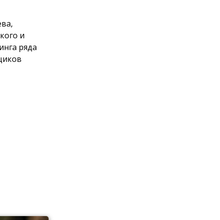
ева,
кого и
инга ряда
щиков