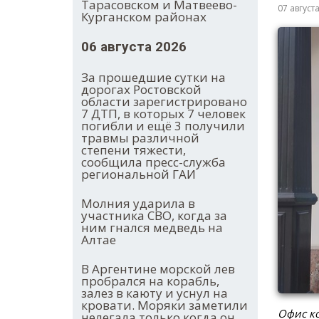
Тарасовском и Матвеево-
07 август
Курганском районах
06 августа 2026
За прошедшие сутки на
дорогах Ростовской
области зарегистрировано
7 ДТП, в которых 7 человек
погибли и ещё 3 получили
травмы различной
степени тяжести,
сообщила пресс-служба
региональной ГАИ
Молния ударила в
участника СВО, когда за
ним гнался медведь на
Алтае
В Аргентине морской лев
пробрался на корабль,
залез в каюту и уснул на
кровати. Моряки заметили
Офис ко
нелегала только когда он