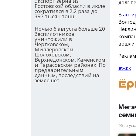
Экспорт зерна из
долг п
Ростовской области в июле
сократился в 2,2 раза до
В
анти
397 тысяч тонн
Волгод
Ночью 6 августа больше 20
Неклин
беспилотников
компан
уничтожили в
вошли 
Чертковском,
Миллеровском,
Шолоховском,
Реклам
Верхнедонском, Каменском
и Тарасовском районах. По
#жкх
предварительным
данным, последствий на
земле нет
Мега
семи
06 август