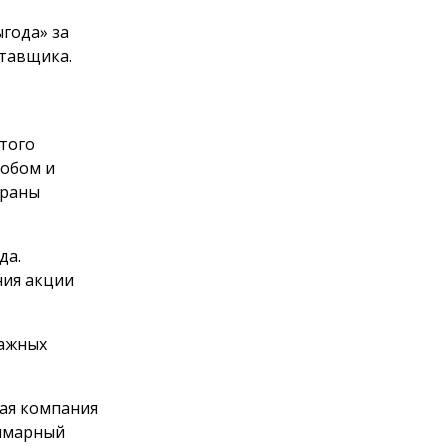
года» за
тавщика.
этого
обом и
браны
да.
ния акции
мажных
щая компания
уммарный