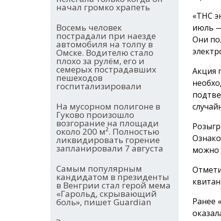
начал громко храпеть
«ТНС э
Восемь человек
июль —
пострадали при наезде
Они по
автомобиля на толпу в
электр
Омске. Водителю стало
плохо за рулём, его и
семерых пострадавших
Акция 
пешеходов
необхо
госпитализировали
подтве
На мусорном полигоне в
случай
Гуково произошло
возгорание на площади
Розыгр
около 200 м². Полностью
Ознако
ликвидировать горение
запланировали 7 августа
можно
Самым популярным
Отмети
кандидатом в президенты
квитан
в Венгрии стал герой мема
«Гарольд, скрывающий
Ранее 
боль», пишет Guardian
оказал