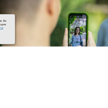
ом, Вы
оящим
сти
 со смартфоном. Фото ПАО «Мегафон»
ры МегаФона расширили частотный спектр в Семикара