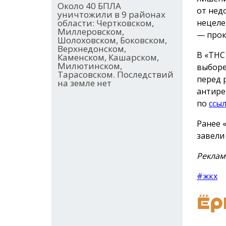
Около 40 БПЛА
от нед
уничтожили в 9 районах
нецеле
области: Чертковском,
Миллеровском,
— прок
Шолоховском, Боковском,
Верхнедонском,
В «ТНС
Каменском, Кашарском,
Милютинском,
выборе
Тарасовском. Последствий
перед 
на земле нет
антире
по
ссы
Ранее 
завел
Реклам
#жкх