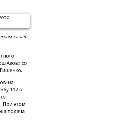
леграм-канал
стного
рш.Азов» со
 Тищенко.
ов-на-
жбу 112 о
что
. При этом
ока подача