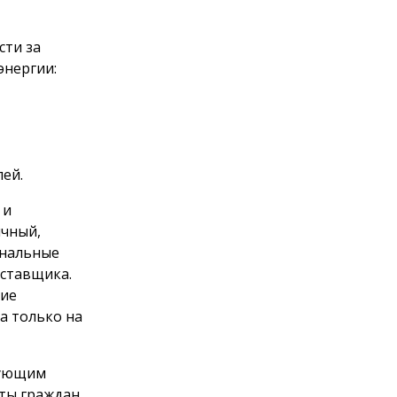
сти за
энергии:
лей.
 и
ичный,
унальные
оставщика.
щие
а только на
дующим
ты граждан