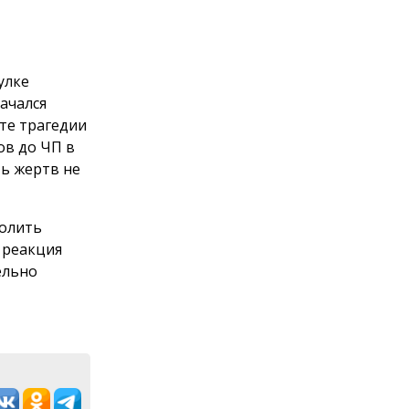
улке
начался
ате трагедии
ов до ЧП в
ть жертв не
волить
 реакция
ельно