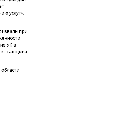
ет
ию услуг»,
призвали при
женности
ие УК в
 поставщика
 области