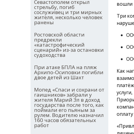
Севастополем открыл
вошли 
стрельбу, погиб
сослуживец и три мирных
Три ко
жителя, несколько человек
ранены
наруше
Ростовской области
ООО
предрекли
«катастрофический
ООО
сценарий» из-за остановки
судоходства
ООО
При атаке БПЛА на пляж
Как на
Архипо-Осиповки погибли
двое детей из Шахт
взаимо
платёж
Мопед «Спаси и сохрани от
услуги
гаишников» забрали у
Приори
жителя Марий Эл в доход
государства после того, как
компан
поймали его пьяным за
оплату
рулем. Водителю назначил
160 часов обязательных
работ
«Привл
лишени