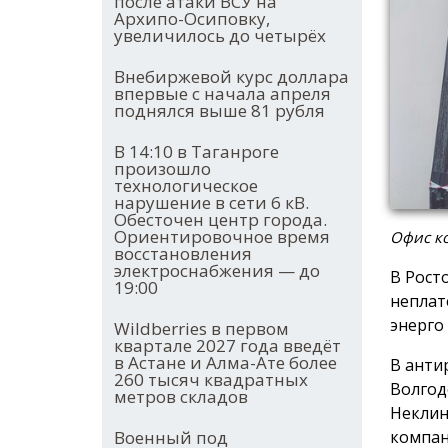
после атаки ВСУ на
Архипо-Осиповку,
увеличилось до четырёх
Внебиржевой курс доллара
впервые с начала апреля
поднялся выше 81 рубля
В 14:10 в Таганроге
произошло
технологическое
нарушение в сети 6 кВ.
Обесточен центр города.
Ориентировочное время
Офис ко
восстановления
электроснабжения — до
В Рост
19:00
неплат
энерго
Wildberries в первом
квартале 2027 года введёт
в Астане и Алма-Ате более
В анти
260 тысяч квадратных
Волгод
метров складов
Неклин
компан
Военный под