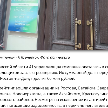
мпании «ТНС энерго». Фото donnews.ru
овской области 41 управляющая компания оказалась в с
ельщиков за электроэнергию. Их суммарный долг пере
 Ростов-на-Дону» достиг 60 млн рублей.
рейтинг вошли организации из Ростова, Батайска, Звер
онска, Новочеркасска, а также Аксайского, Красносулинс
овского районов. Несмотря на исключение из антирейт
ий, погасивших задолженность, в перечень неплатель