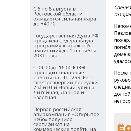
Специа
С 6 по 8 августа в
Ростовской области
газора
ожидается сильная жара
до +40 °С
Напомн
Павлов
Государственная Дума РФ
пожар.
продлила федеральную
программу «гаражной
погибл
амнистии» до 1 сентября
доме в
2031 года
удалось
С 09:00 до 16:00 ЮЗЭС
проводит плановые
После 
работы на ТП - 259. Без
руково
электроэнергии переулки
специа
7-й и10-й Новый, улицы
Литейная, Дачная и
долгой
Взлётная
непоср
Первая российская
авиакомпания «Открытое
небо» получила
сертификат на
коммерческие полёты на