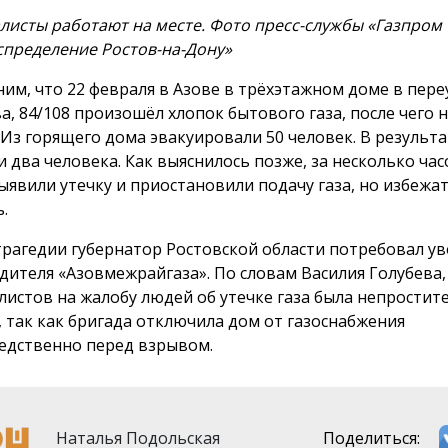
листы работают на месте. Фото пресс-службы «Газпром
спределение Ростов-на-Дону»
им, что 22 февраля в Азове в трёхэтажном доме в пере
а, 84/108 произошёл хлопок бытового газа, после чего 
 Из горящего дома эвакуировали 50 человек. В результ
и два человека. Как выяснилось позже, за несколько час
ыявили утечку и приостановили подачу газа, но избежа
.
трагедии губернатор Ростовской области потребовал у
дителя «Азовмежрайгаза». По словам Василия Голубева,
листов на жалобу людей об утечке газа была непростит
, так как бригада отключила дом от газоснабжения
едственно перед взрывом.
Наталья Подольская
Поделиться: