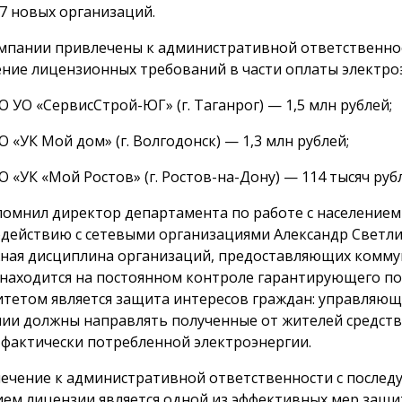
7 новых организаций.
мпании привлечены к административной ответственно
ние лицензионных требований в части оплаты электро
 УО «СервисСтрой-ЮГ» (г. Таганрог) — 1,5 млн рублей;
 «УК Мой дом» (г. Волгодонск) — 1,3 млн рублей;
 «УК «Мой Ростов» (г. Ростов-на-Дону) — 114 тысяч руб
помнил директор департамента по работе с населением
действию с сетевыми организациями Александр Светл
ная дисциплина организаций, предоставляющих комм
, находится на постоянном контроле гарантирующего п
тетом является защита интересов граждан: управляю
ии должны направлять полученные от жителей средств
 фактически потребленной электроэнергии.
ечение к административной ответственности с после
ем лицензии является одной из эффективных мер защи