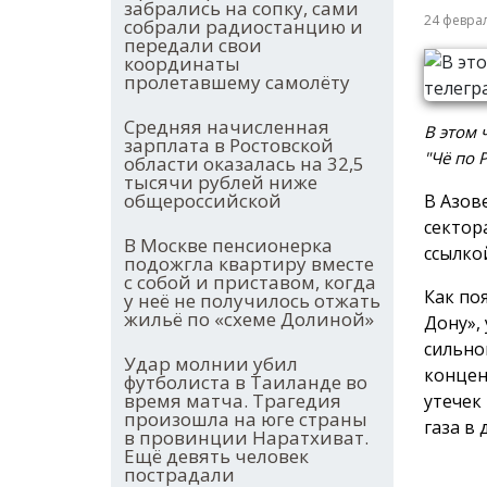
забрались на сопку, сами
24 февра
собрали радиостанцию и
передали свои
координаты
пролетавшему самолёту
Средняя начисленная
В этом 
зарплата в Ростовской
"Чё по 
области оказалась на 32,5
тысячи рублей ниже
общероссийской
В Азов
сектор
В Москве пенсионерка
ссылко
подожгла квартиру вместе
с собой и приставом, когда
Как по
у неё не получилось отжать
жильё по «схеме Долиной»
Дону»,
сильно
Удар молнии убил
концен
футболиста в Таиланде во
время матча. Трагедия
утечек
произошла на юге страны
газа в
в провинции Наратхиват.
Ещё девять человек
пострадали