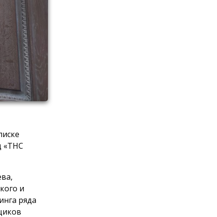
писке
д «ТНС
ева,
кого и
инга ряда
щиков