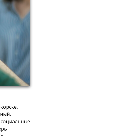
корске,
тный,
, социальные
ерь
в,