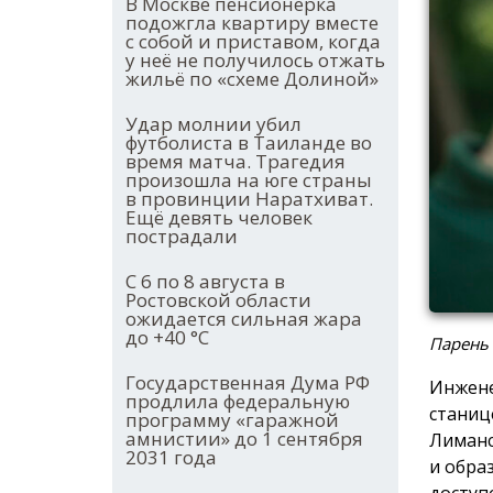
В Москве пенсионерка
подожгла квартиру вместе
с собой и приставом, когда
у неё не получилось отжать
жильё по «схеме Долиной»
Удар молнии убил
футболиста в Таиланде во
время матча. Трагедия
произошла на юге страны
в провинции Наратхиват.
Ещё девять человек
пострадали
С 6 по 8 августа в
Ростовской области
ожидается сильная жара
до +40 °С
Парень
Государственная Дума РФ
Инжене
продлила федеральную
станиц
программу «гаражной
амнистии» до 1 сентября
Лиманс
2031 года
и обра
доступ