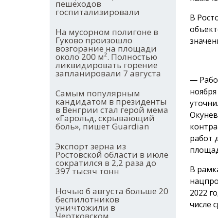
пешеходов
госпитализировали
В Рост
объект
На мусорном полигоне в
Гуково произошло
значен
возгорание на площади
около 200 м². Полностью
ликвидировать горение
запланировали 7 августа
— Рабо
ноября
Самым популярным
кандидатом в президенты
уточни
в Венгрии стал герой мема
Окунев
«Гарольд, скрывающий
боль», пишет Guardian
контра
работ 
Экспорт зерна из
площад
Ростовской области в июле
сократился в 2,2 раза до
В рамк
397 тысяч тонн
нацпро
Ночью 6 августа больше 20
2022 г
беспилотников
числе 
уничтожили в
Чертковском,