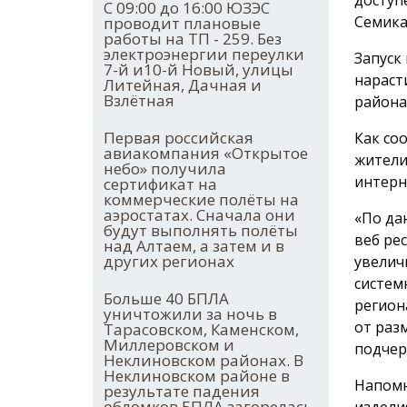
С 09:00 до 16:00 ЮЗЭС
Семика
проводит плановые
работы на ТП - 259. Без
электроэнергии переулки
Запуск
7-й и10-й Новый, улицы
нараст
Литейная, Дачная и
Взлётная
района
Первая российская
Как со
авиакомпания «Открытое
жители
небо» получила
интерн
сертификат на
коммерческие полёты на
аэростатах. Сначала они
«По да
будут выполнять полёты
веб ре
над Алтаем, а затем и в
других регионах
увелич
систем
Больше 40 БПЛА
регион
уничтожили за ночь в
от раз
Тарасовском, Каменском,
Миллеровском и
подчер
Неклиновском районах. В
Неклиновском районе в
Напомн
результате падения
обломков БПЛА загорелась
издели