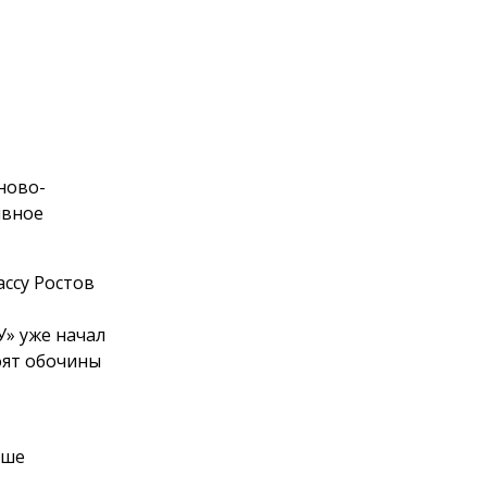
ново-
ивное
ссу Ростов
» уже начал
оят обочины
ьше