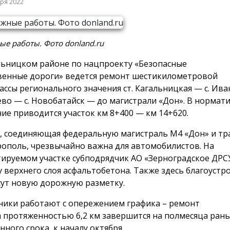
бря 2022
е работы. Фото donland.ru
льницком районе по нацпроекту «Безопасные
венные дороги» ведется ремонт шестикилометровой
ассы регионального значения ст. Кагальницкая — с. Ива
о — с. Новобатайск — до магистрали «Дон». В нормат
ние приводится участок км 8+400 — км 14+620.
, соединяющая федеральную магистраль М4 «Дон» и тра
рополь, чрезвычайно важна для автомобилистов. На
ируемом участке субподрядчик АО «Зерноградское ДРСУ
у верхнего слоя асфальтобетона. Также здесь благоустр
сут новую дорожную разметку.
ики работают с опережением графика – ремонт
а протяженностью 6,2 км завершится на полмесяца ран
нного срока, к началу октября.