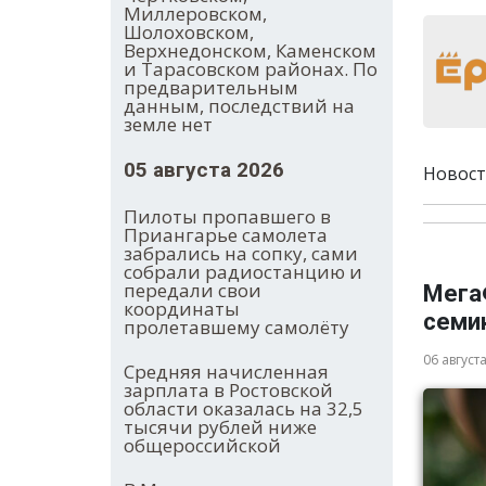
Миллеровском,
Шолоховском,
Верхнедонском, Каменском
и Тарасовском районах. По
предварительным
данным, последствий на
земле нет
05 августа 2026
Новост
Пилоты пропавшего в
Приангарье самолета
забрались на сопку, сами
собрали радиостанцию и
передали свои
Мега
координаты
семи
пролетавшему самолёту
06 август
Средняя начисленная
зарплата в Ростовской
области оказалась на 32,5
тысячи рублей ниже
общероссийской