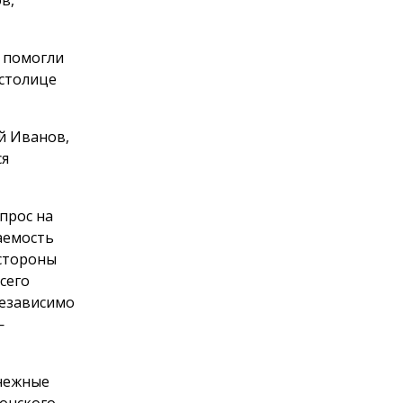
 помогли
 столице
й Иванов,
ся
прос на
аемость
 стороны
сего
независимо
—
снежные
Донского