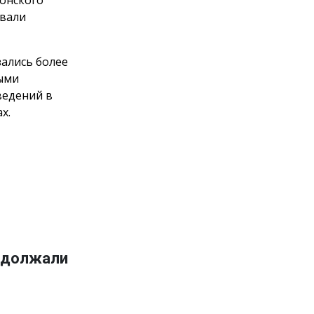
овали
зались более
ными
ведений в
х.
адолжали