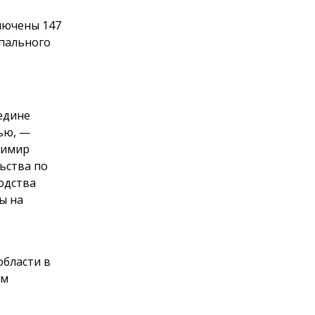
ючены 147
ипального
редине
ью, —
димир
ьства по
одства
ы на
области в
ом