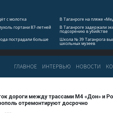
ёт с молотка
В Таганроге на пляже «Ме
ухоль гортани 87-летней
В Таганроге задержали эк
подозрению в убийстве
 года пострадали больше
Школа № 39 Таганрога выш
школьных музеев
ГЛАВНОЕ
ИНТЕРВЬЮ
НОВОСТИ
КО
ток дороги между трассами М4 «Дон» и Ро
рополь отремонтируют досрочно