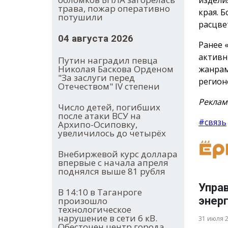
трава, пожар оперативно
края. 
потушили
расцве
04 августа 2026
Ранее 
активн
Путин наградил певца
Николая Баскова Орденом
жанрам
"За заслуги перед
регион
Отечеством" IV степени
Реклам
Число детей, погибших
после атаки ВСУ на
#связь
Архипо-Осиповку,
увеличилось до четырёх
Внебиржевой курс доллара
впервые с начала апреля
поднялся выше 81 рубля
Упра
В 14:10 в Таганроге
энер
произошло
технологическое
нарушение в сети 6 кВ.
31 июля 
Обесточен центр города.