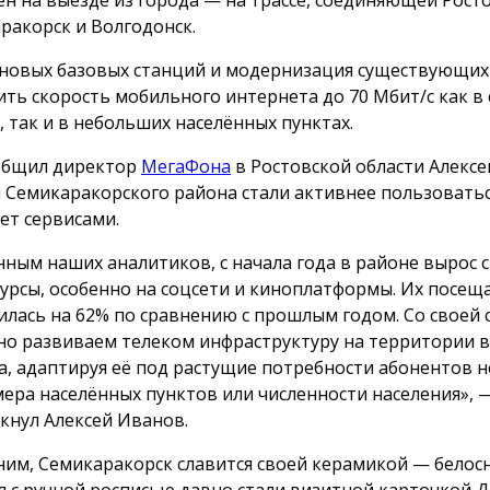
ракорск и Волгодонск.
 новых базовых станций и модернизация существующих
ить скорость мобильного интернета до 70 Мбит/с как в
, так и в небольших населённых пунктах.
общил директор
МегаФона
в Ростовской области Алексе
 Семикаракорского района стали активнее пользовать
ет сервисами.
нным наших аналитиков, с начала года в районе вырос с
сурсы, особенно на соцсети и киноплатформы. Их посещ
илась на 62% по сравнению с прошлым годом. Со своей
но развиваем телеком инфраструктуру на территории в
а, адаптируя её под растущие потребности абонентов 
мера населённых пунктов или численности населения», 
кнул Алексей Иванов.
им, Семикаракорск славится своей керамикой — бело
я с ручной росписью давно стали визитной карточкой 