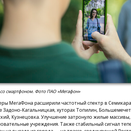
 со смартфоном. Фото ПАО «Мегафон»
ры МегаФона расширили частотный спектр в Семикара
е Задоно-Кагальницкая, хуторах Топилин, Большемече
кий, Кузнецовка. Улучшение затронуло жилые массивы
зовательные учреждения. Также стабильный сигнал теп
ен на выезде из города — на трассе, соединяющей Росто