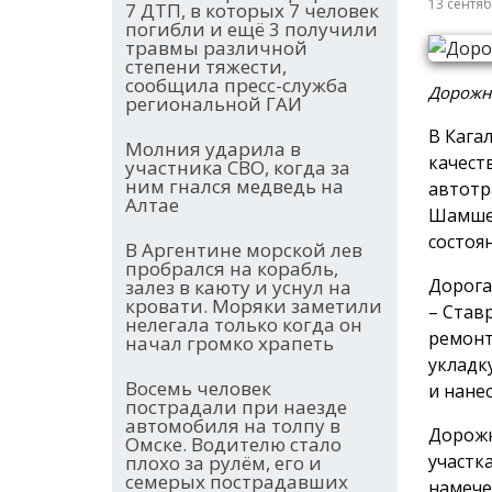
13 сентя
7 ДТП, в которых 7 человек
погибли и ещё 3 получили
травмы различной
степени тяжести,
сообщила пресс-служба
Дорожны
региональной ГАИ
В Кага
Молния ударила в
качест
участника СВО, когда за
ним гнался медведь на
автотр
Алтае
Шамшев
состоя
В Аргентине морской лев
пробрался на корабль,
Дорога
залез в каюту и уснул на
кровати. Моряки заметили
– Став
нелегала только когда он
ремонт
начал громко храпеть
укладк
Восемь человек
и нане
пострадали при наезде
автомобиля на толпу в
Дорожн
Омске. Водителю стало
участк
плохо за рулём, его и
семерых пострадавших
намече