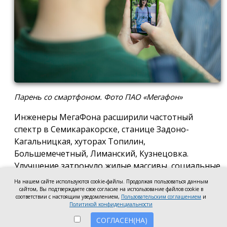
Парень со смартфоном. Фото ПАО «Мегафон»
Инженеры МегаФона расширили частотный
спектр в Семикаракорске, станице Задоно-
Кагальницкая, хуторах Топилин,
Большемечетный, Лиманский, Кузнецовка.
Улучшение затронуло жилые массивы, социальные
и образовательные учреждения. Также
На нашем сайте используются cookie-файлы. Продолжая пользоваться данным
стабильный сигнал теперь доступен на выезде из
сайтом, Вы подтверждаете свое согласие на использование файлов cookie в
соответствии с настоящим уведомлением,
Пользовательским соглашением
и
города — на трассе, соединяющей Ростов,
Политикой конфиденциальности
Семикаракорск и Волгодонск.
СОГЛАСЕН(НА)