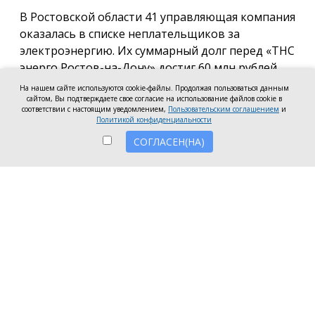
В Ростовской области 41 управляющая компания
оказалась в списке неплательщиков за
электроэнергию. Их суммарный долг перед «ТНС
энерго Ростов-на-Дону» достиг 60 млн рублей.
На нашем сайте используются cookie-файлы. Продолжая пользоваться данным
В антирейтинг вошли организации из Ростова,
сайтом, Вы подтверждаете свое согласие на использование файлов cookie в
соответствии с настоящим уведомлением,
Пользовательским соглашением
и
Батайска, Зверева, Волгодонска, Новочеркасска, а
Политикой конфиденциальности
также Аксайского, Красносулинского и
СОГЛАСЕН(НА)
Неклиновского районов. Несмотря на исключение
из антирейтинга ряда компаний, погасивших
задолженность, в перечень неплательщиков
вошли 7 новых организаций.
Три компании привлечены к административной
ответственности за нарушение лицензионных
требований в части оплаты электроэнергии:
ООО УО «СервисСтрой-ЮГ» (г. Таганрог) — 1,5
млн рублей;