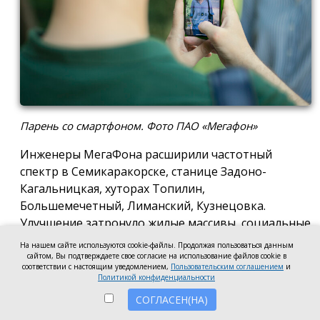
Парень со смартфоном. Фото ПАО «Мегафон»
Инженеры МегаФона расширили частотный
спектр в Семикаракорске, станице Задоно-
Кагальницкая, хуторах Топилин,
Большемечетный, Лиманский, Кузнецовка.
Улучшение затронуло жилые массивы, социальные
и образовательные учреждения. Также
На нашем сайте используются cookie-файлы. Продолжая пользоваться данным
стабильный сигнал теперь доступен на выезде из
сайтом, Вы подтверждаете свое согласие на использование файлов cookie в
соответствии с настоящим уведомлением,
Пользовательским соглашением
и
города — на трассе, соединяющей Ростов,
Политикой конфиденциальности
Семикаракорск и Волгодонск.
СОГЛАСЕН(НА)