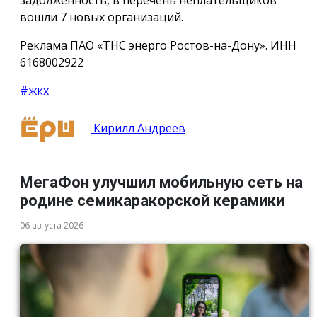
задолженность, в перечень неплательщиков
вошли 7 новых организаций.
Реклама ПАО «ТНС энерго Ростов-на-Дону». ИНН
6168002922
#жкх
Кирилл Андреев
МегаФон улучшил мобильную сеть на
родине семикаракорской керамики
06 августа 2026