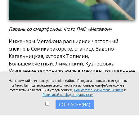
Парень со смартфоном. Фото ПАО «Мегафон»
Инженеры МегаФона расширили частотный
спектр в Семикаракорске, станице Задоно-
Кагальницкая, хуторах Топилин,
Большемечетный, Лиманский, Кузнецовка.
Улучшение затронуло жилые массивы, социальные
и образовательные учреждения. Также
На нашем сайте используются cookie-файлы. Продолжая пользоваться данным
стабильный сигнал теперь доступен на выезде из
сайтом, Вы подтверждаете свое согласие на использование файлов cookie в
соответствии с настоящим уведомлением,
Пользовательским соглашением
и
города — на трассе, соединяющей Ростов,
Политикой конфиденциальности
Семикаракорск и Волгодонск.
СОГЛАСЕН(НА)
Запуск новых базовых станций и модернизация
существующих помогли нарастить скорость
мобильного интернета до 70 Мбит/с как в столице
района, так и в небольших населённых пунктах.