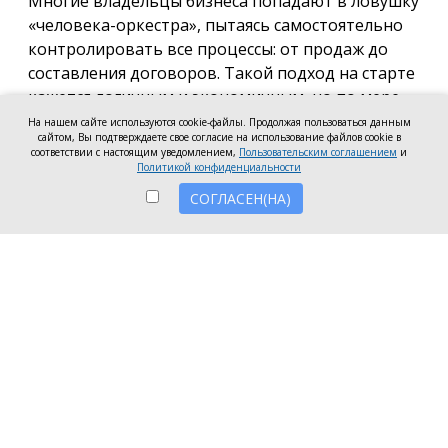
Многие владельцы бизнеса попадают в ловушку
«человека-оркестра», пытаясь самостоятельно
контролировать все процессы: от продаж до
составления договоров. Такой подход на старте
кажется логичным и экономичным, но по мере
роста компании он неизбежно становится
На нашем сайте используются cookie-файлы. Продолжая пользоваться данным
сайтом, Вы подтверждаете свое согласие на использование файлов cookie в
тормозом развития. Собственник просто тонет в
соответствии с настоящим уведомлением,
Пользовательским соглашением
и
операционке, теряя фокус на стратегических целях
Политикой конфиденциальности
и масштабировании.
СОГЛАСЕН(НА)
Делегирование сложных функций профильным
экспертам — это не просто разгрузка графика, а
вопрос выживания компании в конкурентной
среде. Когда каждый занимается своим делом,
бизнес работает как отлаженный механизм, а
риски сводятся к минимуму. Рассмотрим, почему
именно финансовое и юридическое
сопровождение стоит доверить внешним
профессионалам.