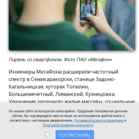
Парень со смартфоном. Фото ПАО «Мегафон»
Инженеры МегаФона расширили частотный
спектр в Семикаракорске, станице Задоно-
Кагальницкая, хуторах Топилин,
Большемечетный, Лиманский, Кузнецовка.
Улучшение затронуло жилые массивы, социальные
и образовательные учреждения. Также
На нашем сайте используются cookie-файлы. Продолжая пользоваться данным
стабильный сигнал теперь доступен на выезде из
сайтом, Вы подтверждаете свое согласие на использование файлов cookie в
соответствии с настоящим уведомлением,
Пользовательским соглашением
и
города — на трассе, соединяющей Ростов,
Политикой конфиденциальности
Семикаракорск и Волгодонск.
СОГЛАСЕН(НА)