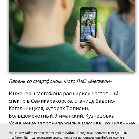
Парень со смартфоном. Фото ПАО «Мегафон»
Инженеры МегаФона расширили частотный
спектр в Семикаракорске, станице Задоно-
Кагальницкая, хуторах Топилин,
Большемечетный, Лиманский, Кузнецовка.
Улучшение затронуло жилые массивы, социальные
и образовательные учреждения. Также
На нашем сайте используются cookie-файлы. Продолжая пользоваться данным
стабильный сигнал теперь доступен на выезде из
сайтом, Вы подтверждаете свое согласие на использование файлов cookie в